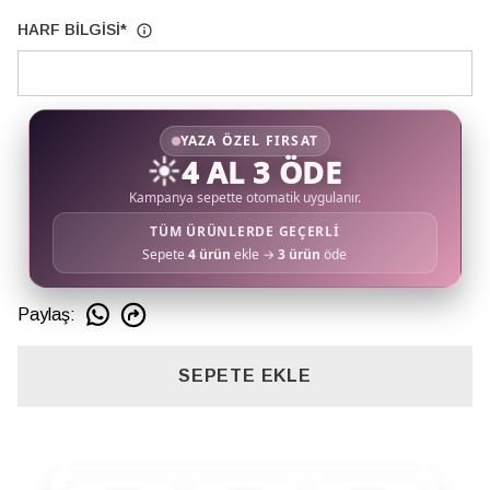
HARF BİLGİSİ
*
YAZA ÖZEL FIRSAT
☀️
4 AL 3 ÖDE
Kampanya sepette otomatik uygulanır.
TÜM ÜRÜNLERDE GEÇERLİ
Sepete
4 ürün
ekle →
3 ürün
öde
Paylaş
:
SEPETE EKLE