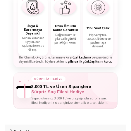
Suya &
Uzun Ömürlü
316L Sınıf Çelik
Kararmaya
Kalite Garantisi
Dayanıklı
Doğru bakım ile
Hipoalerjenik,
Günlük kullanıma
yıllarca ilk günkü
hassas cilt dostu ve
uygun, özel
parlaklığını korur.
paslanmaya
kaplama ile ekstra
dayanıklı.
direnç.
Her Charmluckyy ürünü, kararmaya karşı
özel kaplama
ve uzun ömürlü
dayanıklılıkla üretilir; böylece takılarınız
yıllarca ilk günkü ışıltısını korur.
✦
✦
SÜRPRİZ HEDİYE
✦
3.000 TL ve Üzeri Siparişlere
Sürpriz Saç Filesi Hediye
Sepet tutarınız 3.000 TL'ye ulaştığında sürpriz saç
filesi hediyeniz siparişinize otomatik olarak eklenir.