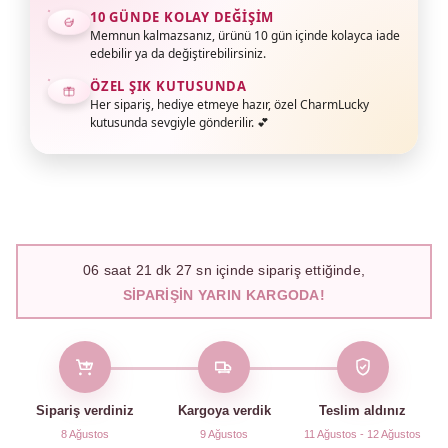
10 GÜNDE KOLAY DEĞIŞIM
Memnun kalmazsanız, ürünü 10 gün içinde kolayca iade
edebilir ya da değiştirebilirsiniz.
ÖZEL ŞIK KUTUSUNDA
Her sipariş, hediye etmeye hazır, özel CharmLucky
kutusunda sevgiyle gönderilir. 💕
06
saat
21
dk
26
sn içinde sipariş ettiğinde,
SIPARIŞIN YARIN KARGODA!
Sipariş verdiniz
Kargoya verdik
Teslim aldınız
8 Ağustos
9 Ağustos
11 Ağustos - 12 Ağustos