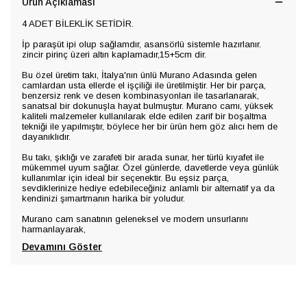
Ürün Açıklaması
4 ADET BİLEKLİK SETİDİR.
İp paraşüt ipi olup sağlamdır, asansörlü sistemle hazırlanır.
zincir pirinç üzeri altın kaplamadır,15+5cm dir.
Bu özel üretim takı, İtalya'nın ünlü Murano Adasında gelen
camlardan usta ellerde el işçiliği ile üretilmiştir. Her bir parça,
benzersiz renk ve desen kombinasyonları ile tasarlanarak,
sanatsal bir dokunuşla hayat bulmuştur. Murano camı, yüksek
kaliteli malzemeler kullanılarak elde edilen zarif bir boşaltma
tekniği ile yapılmıştır, böylece her bir ürün hem göz alıcı hem de
dayanıklıdır.
Bu takı, şıklığı ve zarafeti bir arada sunar, her türlü kıyafet ile
mükemmel uyum sağlar. Özel günlerde, davetlerde veya günlük
kullanımlar için ideal bir seçenektir. Bu eşsiz parça,
sevdiklerinize hediye edebileceğiniz anlamlı bir alternatif ya da
kendinizi şımartmanın harika bir yoludur.
Murano cam sanatının geleneksel ve modern unsurlarını
harmanlayarak,
Devamını Göster