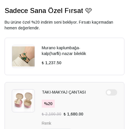
Sadece Sana Özel Fırsat 🩷
Bu ürüne özel %20 indirim seni bekliyor. Fırsatı kaçırmadan
hemen değerlendir.
Murano kaplumbağa-
kalp(harfli)-nazar bileklik
₺ 1,237.50
TAKI-MAKYAJ ÇANTASI
%
20
₺ 2,100.00
₺ 1,680.00
Renk