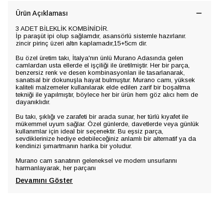
Ürün Açıklaması
3 ADET BİLEKLİK KOMBİNİDİR.
İp paraşüt ipi olup sağlamdır, asansörlü sistemle hazırlanır.
zincir pirinç üzeri altın kaplamadır,15+5cm dir.
Bu özel üretim takı, İtalya'nın ünlü Murano Adasında gelen
camlardan usta ellerde el işçiliği ile üretilmiştir. Her bir parça,
benzersiz renk ve desen kombinasyonları ile tasarlanarak,
sanatsal bir dokunuşla hayat bulmuştur. Murano camı, yüksek
kaliteli malzemeler kullanılarak elde edilen zarif bir boşaltma
tekniği ile yapılmıştır, böylece her bir ürün hem göz alıcı hem de
dayanıklıdır.
Bu takı, şıklığı ve zarafeti bir arada sunar, her türlü kıyafet ile
mükemmel uyum sağlar. Özel günlerde, davetlerde veya günlük
kullanımlar için ideal bir seçenektir. Bu eşsiz parça,
sevdiklerinize hediye edebileceğiniz anlamlı bir alternatif ya da
kendinizi şımartmanın harika bir yoludur.
Murano cam sanatının geleneksel ve modern unsurlarını
harmanlayarak, her parçanı
Devamını Göster