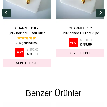
CHARMLUCKY
CHARMLUCKY
Çelik bombeli F harfi küpe
Çelik bombeli H harfi küpe
₺ 350.00
%
72
2 değerlendirme
₺ 99.00
₺ 350.00
%
72
SEPETE EKLE
₺ 99.00
SEPETE EKLE
Benzer Ürünler