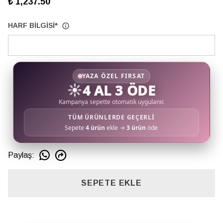
₺ 1,237.50
HARF BİLGİSİ
*
YAZA ÖZEL FIRSAT
☀️
4 AL 3 ÖDE
Kampanya sepette otomatik uygulanır.
TÜM ÜRÜNLERDE GEÇERLİ
Sepete
4 ürün
ekle →
3 ürün
öde
Paylaş
:
SEPETE EKLE