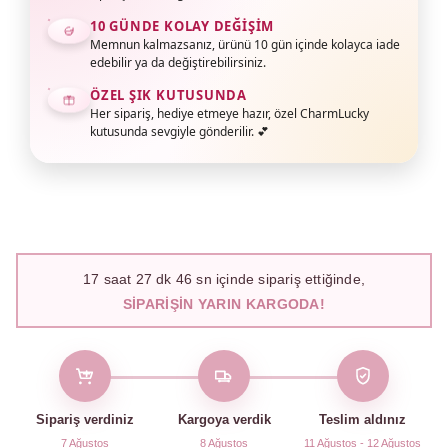
10 GÜNDE KOLAY DEĞIŞIM
Memnun kalmazsanız, ürünü 10 gün içinde kolayca iade
edebilir ya da değiştirebilirsiniz.
ÖZEL ŞIK KUTUSUNDA
Her sipariş, hediye etmeye hazır, özel CharmLucky
kutusunda sevgiyle gönderilir. 💕
17
saat
27
dk
45
sn içinde sipariş ettiğinde,
SIPARIŞIN YARIN KARGODA!
Sipariş verdiniz
Kargoya verdik
Teslim aldınız
7 Ağustos
8 Ağustos
11 Ağustos - 12 Ağustos