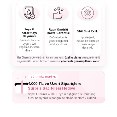
Suya &
Uzun Ömürlü
316L Sınıf Çelik
Kararmaya
Kalite Garantisi
Dayanıklı
Doğru bakım ile
Hipoalerjenik,
Günlük kullanıma
yıllarca ilk günkü
hassas cilt dostu ve
uygun, özel
parlaklığını korur.
paslanmaya
kaplama ile ekstra
dayanıklı.
direnç.
Her Charmluckyy ürünü, kararmaya karşı
özel kaplama
ve uzun ömürlü
dayanıklılıkla üretilir; böylece takılarınız
yıllarca ilk günkü ışıltısını korur.
✦
SÜRPRİZ HEDİYE
✦
✦
4.000 TL ve Üzeri Siparişlere
Sürpriz Saç Filesi Hediye
Sepet tutarınız 4.000 TL'ye ulaştığında sürpriz saç
filesi hediyeniz siparişinize otomatik olarak eklenir.