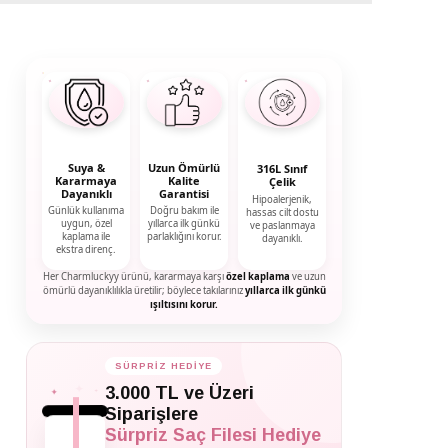
Suya &
Uzun Ömürlü
316L Sınıf
Kararmaya
Kalite
Çelik
Dayanıklı
Garantisi
Hipoalerjenik,
Günlük kullanıma
Doğru bakım ile
hassas cilt dostu
uygun, özel
yıllarca ilk günkü
ve paslanmaya
kaplama ile
parlaklığını korur.
dayanıklı.
ekstra direnç.
Her Charmluckyy ürünü, kararmaya karşı
özel kaplama
ve uzun
ömürlü dayanıklılıkla üretilir; böylece takılarınız
yıllarca ilk günkü
ışıltısını korur.
SÜRPRİZ HEDİYE
✦
✦
✦
3.000 TL ve Üzeri
Siparişlere
Sürpriz Saç Filesi Hediye