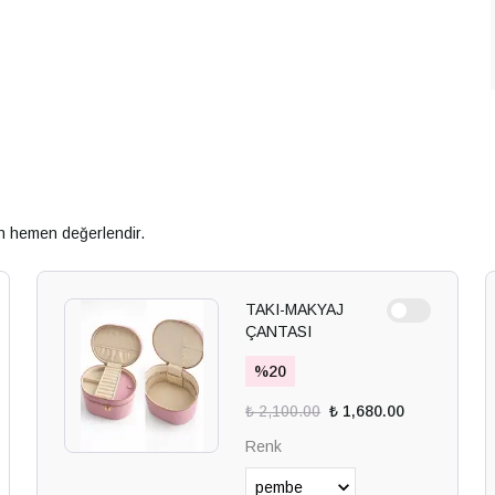
an hemen değerlendir.
TAKI-MAKYAJ
ÇANTASI
%
20
₺ 2,100.00
₺ 1,680.00
Renk