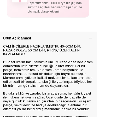
Sepet tutarınız 3.000 TL'ye ulaştığında
sürpriz saç filesi hediyeniz siparişinize
otomatik olarak eklenir.
Ürün Açıklaması
CAM İNCİLERLE HAZIRLANMIŞTIR. 40+5CM DİR.
NAZAR KOLYE 50 CM DİR, PİRİNÇ ÜZERİ ALTIN
KAPLAMADIR.
Bu özel üretim takı, İtalya'nın ünlü Murano Adasında gelen
camlardan usta ellerde el işçiliği ile üretilmiştir. Her bir
parça, benzersiz renk ve desen kombinasyonları ile
tasarlanarak, sanatsal bir dokunuşla hayat bulmuştur.
Murano camı, yüksek kaliteli malzemeler kullanılarak elde
edilen zarif bir boşaltma tekniği ile yapılmıştır, böylece her
bir ürün hem göz alıcı hem de dayanıklıdır.
Bu takı, şıklığı ve zarafeti bir arada sunar, her türlü kıyafet
ile mükemmel uyum sağlar. Özel günlerde, davetlerde
veya günlük kullanımlar için ideal bir seçenektir. Bu eşsiz
parça, sevdiklerinize hediye edebileceğiniz anlamlı bir
alternatif ya da kendinizi şımartmanın harika bir yoludur.
Murano cam sanatının geleneksel ve modern unsurlarını