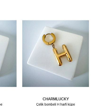
CHARMLUCKY
pe
Çelik bombeli T harfi küpe