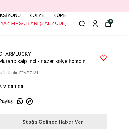
KSİYONU
KOLYE
KÜPE
0
YAZ FIRSATLARI (3 AL 2 ÖDE)
CHARMLUCKY
Murano kalp inci - nazar kolye kombin
Ürün Kodu
:
EJMRZ124
₺ 2,000.00
Paylaş
:
Stoğa Gelince Haber Ver