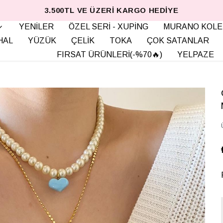
3.500TL VE ÜZERI KARGO HEDIYE
YENİLER
ÖZEL SERİ - XUPİNG
MURANO KOLE
HAL
YÜZÜK
ÇELİK
TOKA
ÇOK SATANLAR
FIRSAT ÜRÜNLERİ(-%70🔥)
YELPAZE