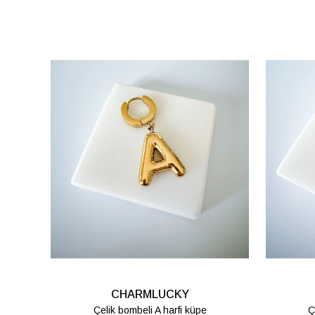
CHARMLUCKY
Çelik bombeli K harfi küpe
Ç