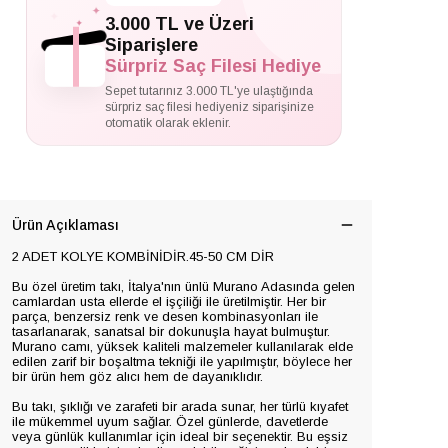
✦
✦
3.000 TL ve Üzeri
✦
Siparişlere
Sürpriz Saç Filesi Hediye
Sepet tutarınız 3.000 TL'ye ulaştığında
sürpriz saç filesi hediyeniz siparişinize
otomatik olarak eklenir.
Ürün Açıklaması
2 ADET KOLYE KOMBİNİDİR.45-50 CM DİR
Bu özel üretim takı, İtalya'nın ünlü Murano Adasında gelen
camlardan usta ellerde el işçiliği ile üretilmiştir. Her bir
parça, benzersiz renk ve desen kombinasyonları ile
tasarlanarak, sanatsal bir dokunuşla hayat bulmuştur.
Murano camı, yüksek kaliteli malzemeler kullanılarak elde
edilen zarif bir boşaltma tekniği ile yapılmıştır, böylece her
bir ürün hem göz alıcı hem de dayanıklıdır.
Bu takı, şıklığı ve zarafeti bir arada sunar, her türlü kıyafet
ile mükemmel uyum sağlar. Özel günlerde, davetlerde
veya günlük kullanımlar için ideal bir seçenektir. Bu eşsiz