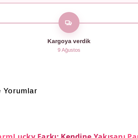
Kargoya verdik
9 Ağustos
e
Yorumlar
rmLucky Farkı: Kendine Yakışanı Pa