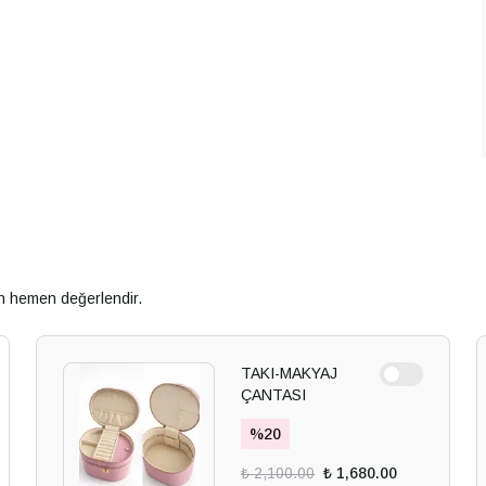
an hemen değerlendir.
TAKI-MAKYAJ
ÇANTASI
%
20
₺ 2,100.00
₺ 1,680.00