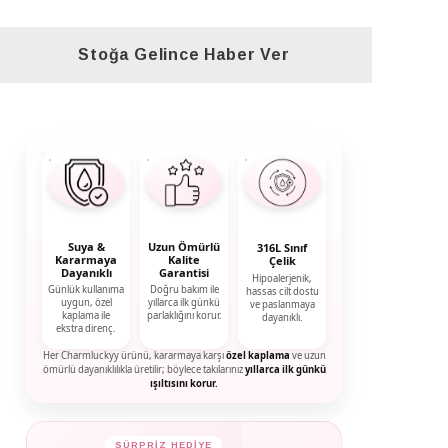
Stoğa Gelince Haber Ver
Suya &
Uzun Ömürlü
316L Sınıf
Kararmaya
Kalite
Çelik
Dayanıklı
Garantisi
Hipoalerjenik,
Günlük kullanıma
Doğru bakım ile
hassas cilt dostu
uygun, özel
yıllarca ilk günkü
ve paslanmaya
kaplama ile
parlaklığını korur.
dayanıklı.
ekstra direnç.
Her Charmluckyy ürünü, kararmaya karşı
özel kaplama
ve uzun
ömürlü dayanıklılıkla üretilir; böylece takılarınız
yıllarca ilk günkü
ışıltısını korur.
SÜRPRİZ HEDİYE