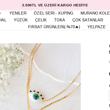
3.500TL VE ÜZERI KARGO HEDIYE
YENİLER
ÖZEL SERİ - XUPİNG
MURANO KOLE
HAL
YÜZÜK
ÇELİK
TOKA
ÇOK SATANLAR
FIRSAT ÜRÜNLERİ(-%70🔥)
YELPAZE