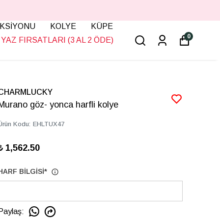
KSİYONU
KOLYE
KÜPE
0
YAZ FIRSATLARI (3 AL 2 ÖDE)
CHARMLUCKY
Murano göz- yonca harfli kolye
Ürün Kodu
:
EHLTUX47
₺ 1,562.50
HARF BİLGİSİ
*
Paylaş
: