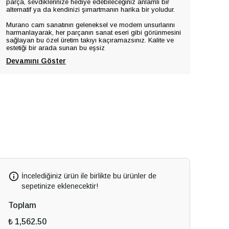
parça, sevdiklerinize hediye edebileceğiniz anlamlı bir
alternatif ya da kendinizi şımartmanın harika bir yoludur.
Murano cam sanatının geleneksel ve modern unsurlarını
harmanlayarak, her parçanın sanat eseri gibi görünmesini
sağlayan bu özel üretim takıyı kaçıramazsınız. Kalite ve
estetiği bir arada sunan bu eşsiz
Devamını Göster
İncelediğiniz ürün ile birlikte bu ürünler de
sepetinize eklenecektir!
Toplam
₺ 1,562.50