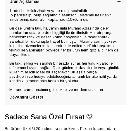
Ürün Açıklaması
1 adet bilekliktir.zincir veya ip rengi seçimlidir.
İp paraşüt ipi olup sağlamdır, asansörlü sistemle hazırlanır.
zincir pirinç üzeri altın kaplamadır,15+5cm dir.
Bu özel üretim takı, İtalya'nın ünlü Murano Adasında gelen
camlardan usta ellerde el işçiliği ile üretilmiştir. Her bir parça,
benzersiz renk ve desen kombinasyonları ile tasarlanarak,
sanatsal bir dokunuşla hayat bulmuştur. Murano camı, yüksek
kaliteli malzemeler kullanılarak elde edilen zarif bir boşaltma
tekniği ile yapılmıştır, böylece her bir ürün hem göz alıcı hem de
dayanıklıdır.
Bu takı, şıklığı ve zarafeti bir arada sunar, her türlü kıyafet ile
mükemmel uyum sağlar. Özel günlerde, davetlerde veya günlük
kullanımlar için ideal bir seçenektir. Bu eşsiz parça,
sevdiklerinize hediye edebileceğiniz anlamlı bir alternatif ya da
kendinizi şımartmanın harika bir yoludur.
Murano cam sanatının geleneksel ve modern unsurları
Devamını Göster
Sadece Sana Özel Fırsat 🩷
Bu ürüne özel %20 indirim seni bekliyor. Fırsatı kaçırmadan