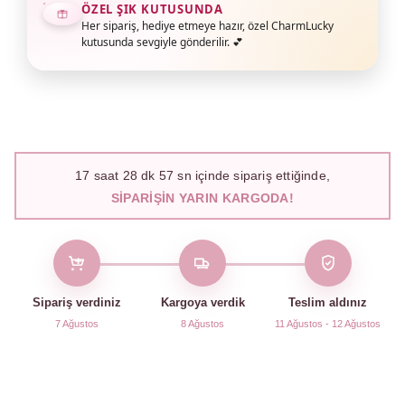
ÖZEL ŞIK KUTUSUNDA
Her sipariş, hediye etmeye hazır, özel CharmLucky
kutusunda sevgiyle gönderilir. 💕
17
saat
28
dk
56
sn içinde sipariş ettiğinde,
SIPARIŞIN YARIN KARGODA!
Sipariş verdiniz
Kargoya verdik
Teslim aldınız
7 Ağustos
8 Ağustos
11 Ağustos - 12 Ağustos