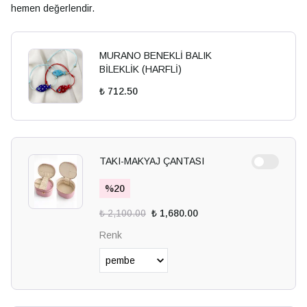
hemen değerlendir.
MURANO BENEKLİ BALIK
BİLEKLİK (HARFLİ)
₺ 712.50
TAKI-MAKYAJ ÇANTASI
%
20
₺ 2,100.00
₺ 1,680.00
Renk