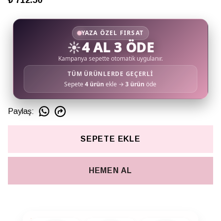
₺ 712.50
YAZA ÖZEL FIRSAT
☀️
4 AL 3 ÖDE
Kampanya sepette otomatik uygulanır.
TÜM ÜRÜNLERDE GEÇERLİ
Sepete
4 ürün
ekle →
3 ürün
öde
Paylaş
:
SEPETE EKLE
HEMEN AL