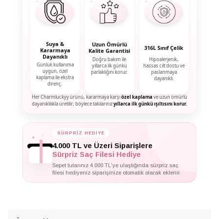
Suya &
Uzun Ömürlü
316L Sınıf Çelik
Kararmaya
Kalite Garantisi
Dayanıklı
Doğru bakım ile
Hipoalerjenik,
Günlük kullanıma
yıllarca ilk günkü
hassas cilt dostu ve
uygun, özel
parlaklığını korur.
paslanmaya
kaplama ile ekstra
dayanıklı.
direnç.
Her Charmluckyy ürünü, kararmaya karşı
özel kaplama
ve uzun ömürlü
dayanıklılıkla üretilir; böylece takılarınız
yıllarca ilk günkü ışıltısını korur.
✦
SÜRPRİZ HEDİYE
✦
✦
4.000 TL ve Üzeri Siparişlere
Sürpriz Saç Filesi Hediye
Sepet tutarınız 4.000 TL'ye ulaştığında sürpriz saç
filesi hediyeniz siparişinize otomatik olarak eklenir.