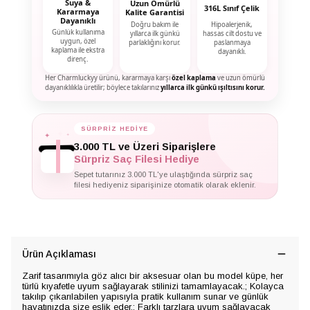
Suya &
Uzun Ömürlü
316L Sınıf Çelik
Kararmaya
Kalite Garantisi
Dayanıklı
Doğru bakım ile
Hipoalerjenik,
Günlük kullanıma
yıllarca ilk günkü
hassas cilt dostu ve
uygun, özel
parlaklığını korur.
paslanmaya
kaplama ile ekstra
dayanıklı.
direnç.
Her Charmluckyy ürünü, kararmaya karşı
özel kaplama
ve uzun ömürlü
dayanıklılıkla üretilir; böylece takılarınız
yıllarca ilk günkü ışıltısını korur.
✦
✦
SÜRPRİZ HEDİYE
✦
3.000 TL ve Üzeri Siparişlere
Sürpriz Saç Filesi Hediye
Sepet tutarınız 3.000 TL'ye ulaştığında sürpriz saç
filesi hediyeniz siparişinize otomatik olarak eklenir.
Ürün Açıklaması
Zarif tasarımıyla göz alıcı bir aksesuar olan bu model küpe, her
türlü kıyafetle uyum sağlayarak stilinizi tamamlayacak.; Kolayca
takılıp çıkarılabilen yapısıyla pratik kullanım sunar ve günlük
hayatınızda size eşlik eder.; Farklı tarzlara uyum sağlayacak