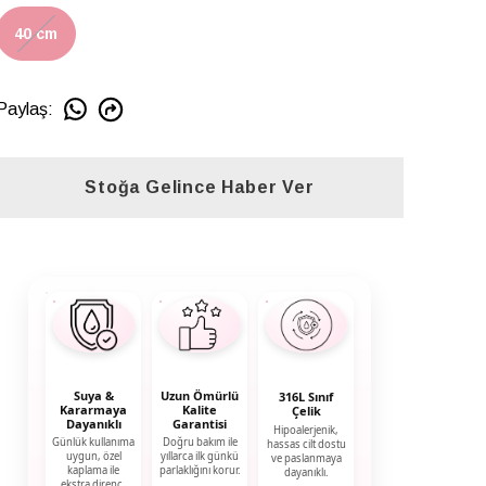
40 cm
Paylaş
:
Stoğa Gelince Haber Ver
Suya &
Uzun Ömürlü
316L Sınıf
Kararmaya
Kalite
Çelik
Dayanıklı
Garantisi
Hipoalerjenik,
Günlük kullanıma
Doğru bakım ile
hassas cilt dostu
uygun, özel
yıllarca ilk günkü
ve paslanmaya
kaplama ile
parlaklığını korur.
dayanıklı.
ekstra direnç.