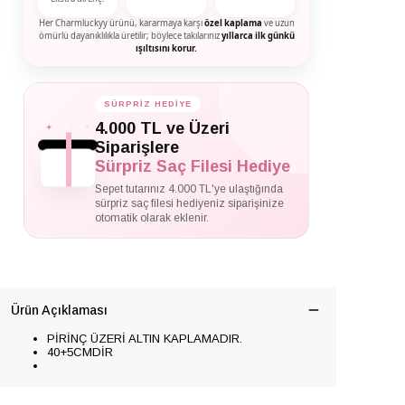
Her Charmluckyy ürünü, kararmaya karşı
özel kaplama
ve uzun
ömürlü dayanıklılıkla üretilir; böylece takılarınız
yıllarca ilk günkü
ışıltısını korur.
SÜRPRİZ HEDİYE
✦
✦
4.000 TL ve Üzeri
✦
Siparişlere
Sürpriz Saç Filesi Hediye
Sepet tutarınız 4.000 TL'ye ulaştığında
sürpriz saç filesi hediyeniz siparişinize
otomatik olarak eklenir.
Ürün Açıklaması
PİRİNÇ ÜZERİ ALTIN KAPLAMADIR.
40+5CMDİR