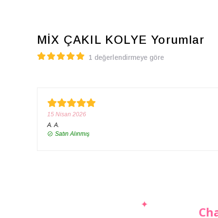
MİX ÇAKIL KOLYE
Yorumlar
1 değerlendirmeye göre
15 Nisan 2026
A.
A.
Satın Alınmış
Cha