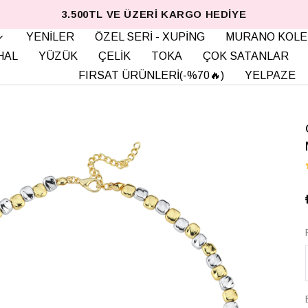
3.500TL VE ÜZERI KARGO HEDIYE
YENİLER
ÖZEL SERİ - XUPİNG
MURANO KOLE
HAL
YÜZÜK
ÇELİK
TOKA
ÇOK SATANLAR
FIRSAT ÜRÜNLERİ(-%70🔥)
YELPAZE