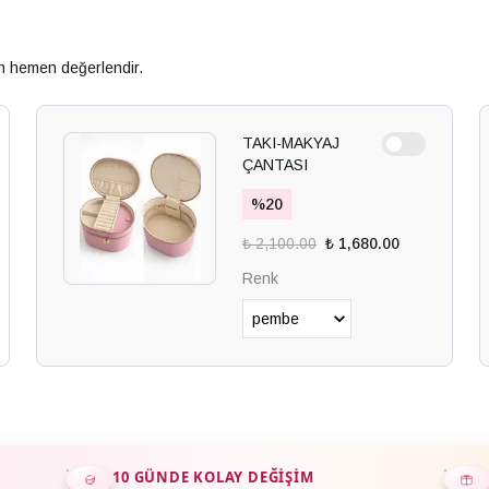
an hemen değerlendir.
TAKI-MAKYAJ
ÇANTASI
%
20
₺ 2,100.00
₺ 1,680.00
Renk
10 GÜNDE KOLAY DEĞIŞIM