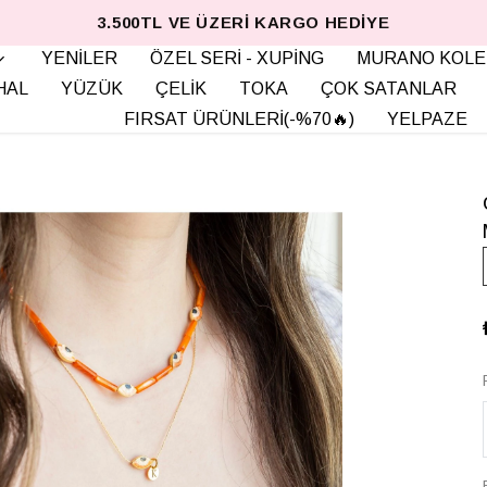
3.500TL VE ÜZERI KARGO HEDIYE
YENİLER
ÖZEL SERİ - XUPİNG
MURANO KOLE
HAL
YÜZÜK
ÇELİK
TOKA
ÇOK SATANLAR
FIRSAT ÜRÜNLERİ(-%70🔥)
YELPAZE