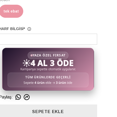
tek ebat
HARF BİLGİSİ
*
YAZA ÖZEL FIRSAT
☀️
4 AL 3 ÖDE
Kampanya sepette otomatik uygulanır.
TÜM ÜRÜNLERDE GEÇERLİ
Sepete
4 ürün
ekle →
3 ürün
öde
Paylaş
:
SEPETE EKLE