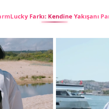
rmLucky Farkı: Kendine Yakışanı Pa