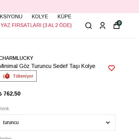
KSİYONU
KOLYE
KÜPE
0
YAZ FIRSATLARI (3 AL 2 ÖDE)
CHARMLUCKY
Minimal Göz Turuncu Sedef Taşı Kolye
Tükeniyor
₺ 762.50
Renk
Beden