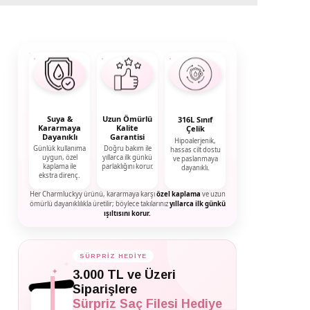
Suya &
Uzun Ömürlü
316L Sınıf
Kararmaya
Kalite
Çelik
Dayanıklı
Garantisi
Hipoalerjenik,
Günlük kullanıma
Doğru bakım ile
hassas cilt dostu
uygun, özel
yıllarca ilk günkü
ve paslanmaya
kaplama ile
parlaklığını korur.
dayanıklı.
ekstra direnç.
Her Charmluckyy ürünü, kararmaya karşı
özel kaplama
ve uzun
ömürlü dayanıklılıkla üretilir; böylece takılarınız
yıllarca ilk günkü
ışıltısını korur.
SÜRPRİZ HEDİYE
✦
3.000 TL ve Üzeri
✦
✦
Siparişlere
Sürpriz Saç Filesi Hediye