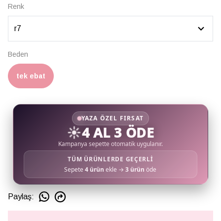
Renk
Beden
tek ebat
YAZA ÖZEL FIRSAT
☀️
4 AL 3 ÖDE
Kampanya sepette otomatik uygulanır.
TÜM ÜRÜNLERDE GEÇERLİ
Sepete
4 ürün
ekle →
3 ürün
öde
Paylaş
: