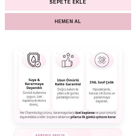
SEPETE EKLE
HEMEN AL
Suya &
Uzun Ömürlü
316L Sınıf Çelik
Kararmaya
Kalite Garantisi
Dayanıklı
Doğru bakım ile
Hipoalerjenik,
Günlük kullanıma
yıllarca ilk günkü
hassas cilt dostu ve
uygun, özel
parlaklığını korur.
paslanmaya
kaplama ile ekstra
dayanıklı.
direnç.
Her Charmluckyy ürünü, kararmaya karşı
özel kaplama
ve uzun ömürlü
dayanıklılıkla üretilir; böylece takılarınız
yıllarca ilk günkü ışıltısını korur.
✦
SÜRPRİZ HEDİYE