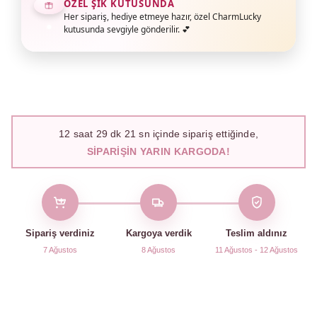
ÖZEL ŞIK KUTUSUNDA
Her sipariş, hediye etmeye hazır, özel CharmLucky
kutusunda sevgiyle gönderilir. 💕
12
saat
29
dk
20
sn içinde sipariş ettiğinde,
SIPARIŞIN YARIN KARGODA!
Sipariş verdiniz
Kargoya verdik
Teslim aldınız
7 Ağustos
8 Ağustos
11 Ağustos - 12 Ağustos