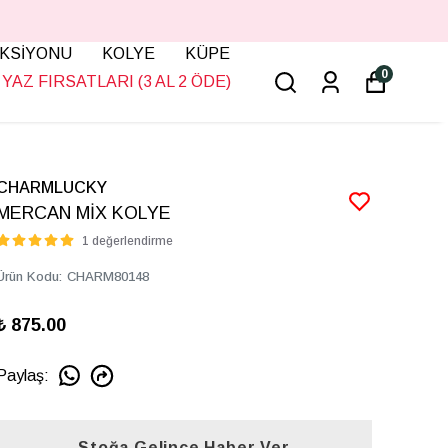
KSİYONU
KOLYE
KÜPE
0
YAZ FIRSATLARI (3 AL 2 ÖDE)
CHARMLUCKY
MERCAN MİX KOLYE
1 değerlendirme
Ürün Kodu
:
CHARM80148
₺ 875.00
Paylaş
:
Stoğa Gelince Haber Ver