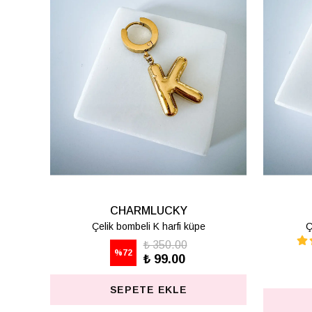
Y
CHARMLUCKY
 küpe
Çelik bombeli Z harfi küpe
0
₺ 350.00
%
72
0
₺ 99.00
E
SEPETE EKLE