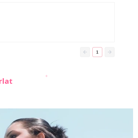
1
rlat