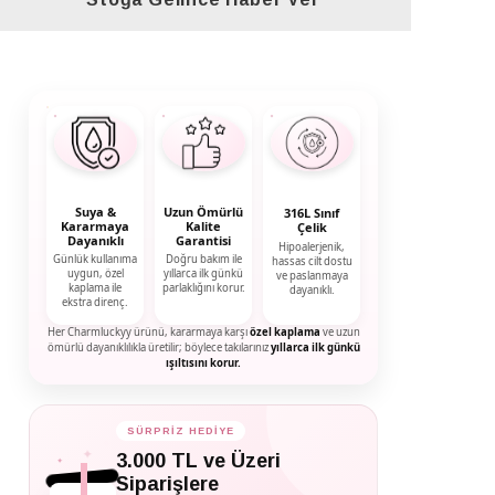
Suya &
Uzun Ömürlü
316L Sınıf
Kararmaya
Kalite
Çelik
Dayanıklı
Garantisi
Hipoalerjenik,
Günlük kullanıma
Doğru bakım ile
hassas cilt dostu
uygun, özel
yıllarca ilk günkü
ve paslanmaya
kaplama ile
parlaklığını korur.
dayanıklı.
ekstra direnç.
Her Charmluckyy ürünü, kararmaya karşı
özel kaplama
ve uzun
ömürlü dayanıklılıkla üretilir; böylece takılarınız
yıllarca ilk günkü
ışıltısını korur.
SÜRPRİZ HEDİYE
✦
✦
3.000 TL ve Üzeri
✦
Siparişlere