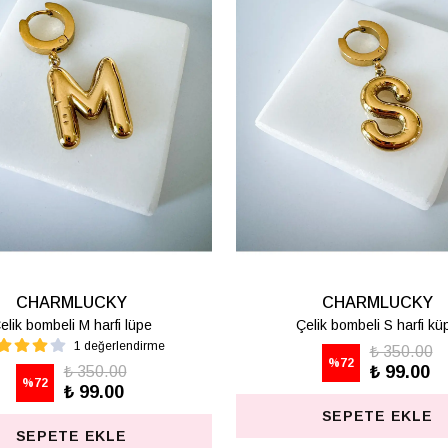
CHARMLUCKY
CHARMLU
KARE KÜPE
AKRİLİK GÜL
₺ 625.00
₺ 487
%
80
%
74
₺ 125.00
₺ 12
SEPETE EKLE
SEPETE E