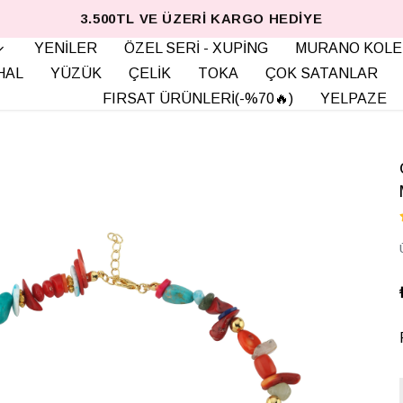
3.500TL VE ÜZERI KARGO HEDIYE
YENİLER
ÖZEL SERİ - XUPİNG
MURANO KOLE
HAL
YÜZÜK
ÇELİK
TOKA
ÇOK SATANLAR
FIRSAT ÜRÜNLERİ(-%70🔥)
YELPAZE