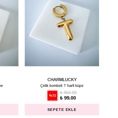
CKY
CHARMLUCKY
 KÜPE
BASİC HARF KOLYE - C
.50
₺ 498.75
%
75
5.00
₺ 125.00
KLE
SEPETE EKLE