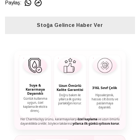
Paylaş
:
Stoğa Gelince Haber Ver
Suya &
Uzun Ömürlü
316L Sınıf Çelik
Kararmaya
Kalite Garantisi
Dayanıklı
Doğru bakım ile
Hipoalerjenik,
Günlük kullanıma
yıllarca ilk günkü
hassas cilt dostu ve
uygun, özel
parlaklığını korur.
paslanmaya
kaplama ile ekstra
dayanıklı.
direnç.
Her Charmluckyy ürünü, kararmaya karşı
özel kaplama
ve uzun ömürlü
dayanıklılıkla üretilir; böylece takılarınız
yıllarca ilk günkü ışıltısını korur.