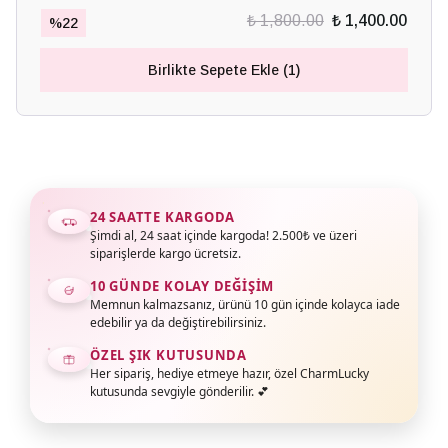
₺ 1,800.00
₺ 1,400.00
%
22
Birlikte Sepete Ekle (1)
24 SAATTE KARGODA
Şimdi al, 24 saat içinde kargoda! 2.500₺ ve üzeri
siparişlerde kargo ücretsiz.
10 GÜNDE KOLAY DEĞIŞIM
Memnun kalmazsanız, ürünü 10 gün içinde kolayca iade
edebilir ya da değiştirebilirsiniz.
ÖZEL ŞIK KUTUSUNDA
Her sipariş, hediye etmeye hazır, özel CharmLucky
kutusunda sevgiyle gönderilir. 💕