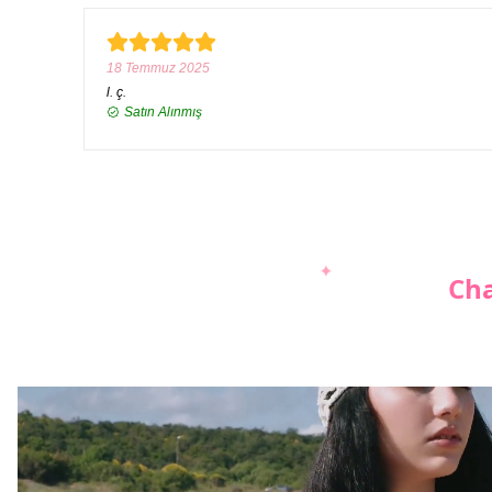
18 Temmuz 2025
l.
ç.
Satın Alınmış
Cha