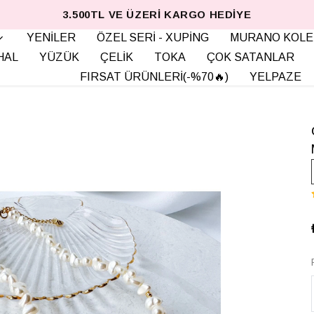
3.500TL VE ÜZERI KARGO HEDIYE
YENİLER
ÖZEL SERİ - XUPİNG
MURANO KOLE
HAL
YÜZÜK
ÇELİK
TOKA
ÇOK SATANLAR
FIRSAT ÜRÜNLERİ(-%70🔥)
YELPAZE