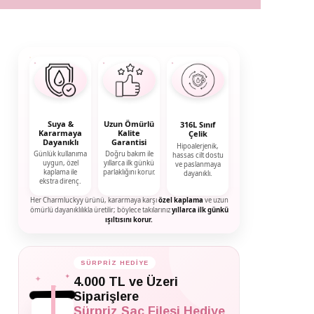
Suya &
Uzun Ömürlü
316L Sınıf
Kararmaya
Kalite
Çelik
Dayanıklı
Garantisi
Hipoalerjenik,
Günlük kullanıma
Doğru bakım ile
hassas cilt dostu
uygun, özel
yıllarca ilk günkü
ve paslanmaya
kaplama ile
parlaklığını korur.
dayanıklı.
ekstra direnç.
Her Charmluckyy ürünü, kararmaya karşı
özel kaplama
ve uzun
ömürlü dayanıklılıkla üretilir; böylece takılarınız
yıllarca ilk günkü
ışıltısını korur.
SÜRPRİZ HEDİYE
✦
✦
4.000 TL ve Üzeri
✦
Siparişlere
Sürpriz Saç Filesi Hediye