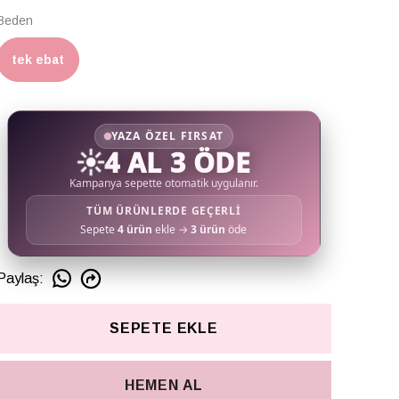
Beden
tek ebat
YAZA ÖZEL FIRSAT
☀️
4 AL 3 ÖDE
Kampanya sepette otomatik uygulanır.
TÜM ÜRÜNLERDE GEÇERLİ
Sepete
4 ürün
ekle →
3 ürün
öde
Paylaş
:
SEPETE EKLE
HEMEN AL