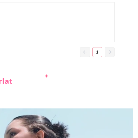
1
rlat