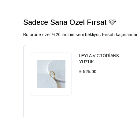
Sadece Sana Özel Fırsat 🩷
Bu ürüne özel %20 indirim seni bekliyor. Fırsatı kaçırmad
LEYLA VİCTORİANS
YÜZÜK
₺ 525.00