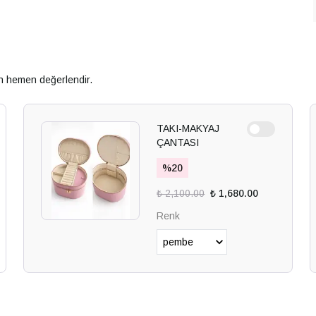
an hemen değerlendir.
TAKI-MAKYAJ
ÇANTASI
%
20
₺ 2,100.00
₺ 1,680.00
Renk