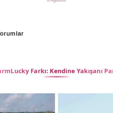
8 Ağustos
orumlar
rmLucky Farkı: Kendine Yakışanı Pa