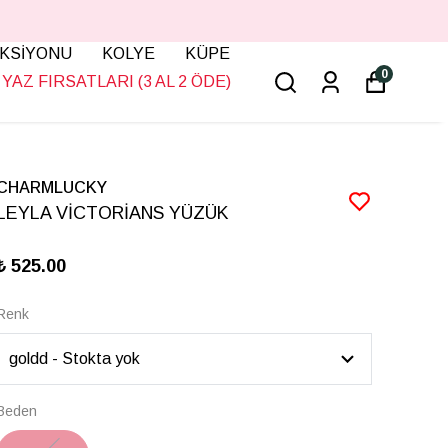
KSİYONU
KOLYE
KÜPE
0
YAZ FIRSATLARI (3 AL 2 ÖDE)
CHARMLUCKY
LEYLA VİCTORİANS YÜZÜK
₺ 525.00
Renk
Beden