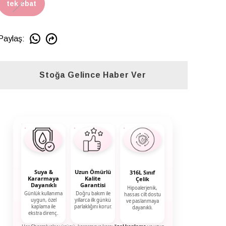
tek ebat
Paylaş
:
Stoğa Gelince Haber Ver
Suya &
Uzun Ömürlü
316L Sınıf
Kararmaya
Kalite
Çelik
Dayanıklı
Garantisi
Hipoalerjenik,
Günlük kullanıma
Doğru bakım ile
hassas cilt dostu
uygun, özel
yıllarca ilk günkü
ve paslanmaya
kaplama ile
parlaklığını korur.
dayanıklı.
ekstra direnç.