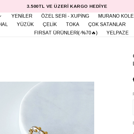
3.500TL VE ÜZERI KARGO HEDIYE
YENİLER
ÖZEL SERİ - XUPİNG
MURANO KOLE
HAL
YÜZÜK
ÇELİK
TOKA
ÇOK SATANLAR
FIRSAT ÜRÜNLERİ(-%70🔥)
YELPAZE