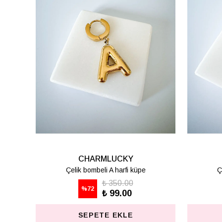
CHARMLUCKY
Çelik bombeli K harfi küpe
Ç
₺ 350.00
%
72
₺ 99.00
SEPETE EKLE