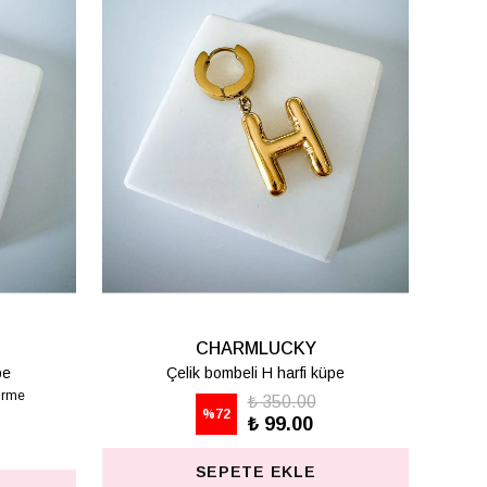
CHARMLUCKY
pe
Çelik bombeli T harfi küpe
₺ 350.00
%
72
₺ 99.00
SEPETE EKLE