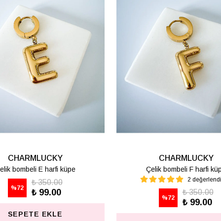
CHARMLUCKY
CHARMLUCKY
elik bombeli M harfi lüpe
Çelik bombeli S harfi kü
1 değerlendirme
₺ 350.00
%
72
₺ 99.00
₺ 350.00
%
72
₺ 99.00
SEPETE EKLE