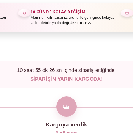
10 GÜNDE KOLAY DEĞIŞIM
üzeri
Memnun kalmazsanız, ürünü 10 gün içinde kolayca
iade edebilir ya da değiştirebilirsiniz.
10
saat
55
dk
23
sn içinde sipariş ettiğinde,
SIPARIŞIN YARIN KARGODA!
Kargoya verdik