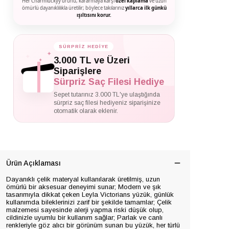
Her Charmluckyy ürünü, kararmaya karşı
özel kaplama
ve uzun
ömürlü dayanıklılıkla üretilir; böylece takılarınız
yıllarca ilk günkü
ışıltısını korur.
SÜRPRİZ HEDİYE
✦
✦
✦
3.000 TL ve Üzeri
Siparişlere
Sürpriz Saç Filesi Hediye
Sepet tutarınız 3.000 TL'ye ulaştığında
sürpriz saç filesi hediyeniz siparişinize
otomatik olarak eklenir.
Ürün Açıklaması
Dayanıklı çelik materyal kullanılarak üretilmiş, uzun
ömürlü bir aksesuar deneyimi sunar; Modern ve şık
tasarımıyla dikkat çeken Leyla Victorians yüzük, günlük
kullanımda bileklerinizi zarif bir şekilde tamamlar; Çelik
malzemesi sayesinde alerji yapma riski düşük olup,
cildinizle uyumlu bir kullanım sağlar; Parlak ve canlı
renkleriyle göz alıcı bir görünüm sunan bu yüzük, her türlü