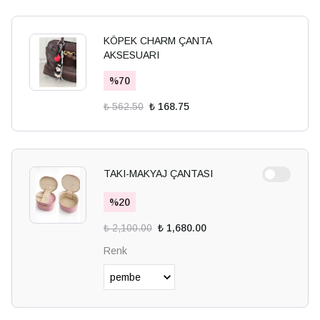
KÖPEK CHARM ÇANTA
AKSESUARI
%
70
₺ 562.50
₺ 168.75
TAKI-MAKYAJ ÇANTASI
%
20
₺ 2,100.00
₺ 1,680.00
Renk