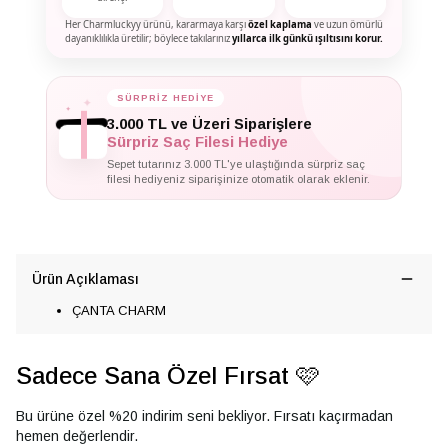
Her Charmluckyy ürünü, kararmaya karşı
özel kaplama
ve uzun ömürlü
dayanıklılıkla üretilir; böylece takılarınız
yıllarca ilk günkü ışıltısını korur.
SÜRPRİZ HEDİYE
✦
✦
✦
3.000 TL ve Üzeri Siparişlere
Sürpriz Saç Filesi Hediye
Sepet tutarınız 3.000 TL'ye ulaştığında sürpriz saç
filesi hediyeniz siparişinize otomatik olarak eklenir.
Ürün Açıklaması
ÇANTA CHARM
Sadece Sana Özel Fırsat 🩷
Bu ürüne özel %20 indirim seni bekliyor. Fırsatı kaçırmadan
hemen değerlendir.