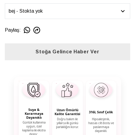
Paylaş
:
Stoğa Gelince Haber Ver
Suya &
Uzun Ömürlü
316L Sınıf Çelik
Kararmaya
Kalite Garantisi
Dayanıklı
Doğru bakım ile
Hipoalerjenik,
Günlük kullanıma
yıllarca ilk günkü
hassas cilt dostu ve
uygun, özel
parlaklığını korur.
paslanmaya
kaplama ile ekstra
dayanıklı.
direnç.