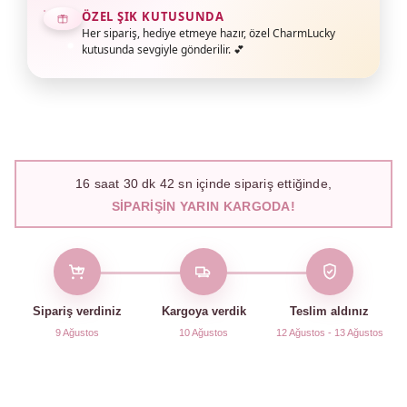
ÖZEL ŞIK KUTUSUNDA
Her sipariş, hediye etmeye hazır, özel CharmLucky
kutusunda sevgiyle gönderilir. 💕
16
saat
30
dk
41
sn içinde sipariş ettiğinde,
SIPARIŞIN YARIN KARGODA!
Sipariş verdiniz
Kargoya verdik
Teslim aldınız
9 Ağustos
10 Ağustos
12 Ağustos - 13 Ağustos