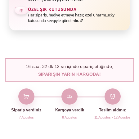
ÖZEL ŞIK KUTUSUNDA
Her sipariş, hediye etmeye hazır, özel CharmLucky
kutusunda sevgiyle gönderilir. 💕
16
saat
32
dk
11
sn içinde sipariş ettiğinde,
SIPARIŞIN YARIN KARGODA!
Sipariş verdiniz
Kargoya verdik
Teslim aldınız
7 Ağustos
8 Ağustos
11 Ağustos - 12 Ağustos