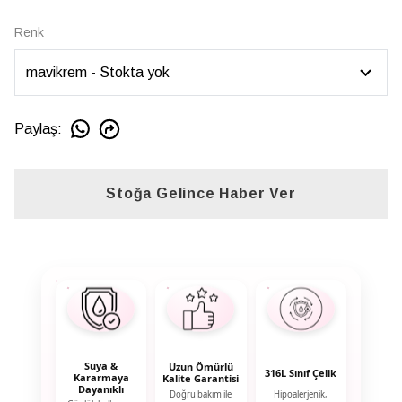
Renk
Paylaş
:
Stoğa Gelince Haber Ver
Suya &
Uzun Ömürlü
316L Sınıf Çelik
Kararmaya
Kalite Garantisi
Dayanıklı
Doğru bakım ile
Hipoalerjenik,