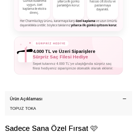
Günlük kullanıma
yıllarca ilk günkü
hassas cilt dostu ve
uygun, özel
parlaklığını korur.
paslanmaya
kaplama ile ekstra
dayanıklı.
direnç.
Her Charmluckyy ürünü, kararmaya karşı
özel kaplama
ve uzun ömürlü
dayanıklılıkla üretilir; böylece takılarınız
yıllarca ilk günkü ışıltısını korur.
✦
SÜRPRİZ HEDİYE
✦
✦
4.000 TL ve Üzeri Siparişlere
Sürpriz Saç Filesi Hediye
Sepet tutarınız 4.000 TL'ye ulaştığında sürpriz saç
filesi hediyeniz siparişinize otomatik olarak eklenir.
Ürün Açıklaması
TOPUZ TOKA
Sadece Sana Özel Fırsat 🩷