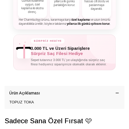
Günlük kullanıma
yıllarca ilk günkü
hassas cilt dostu ve
uygun, özel
parlaklığını korur.
paslanmaya
kaplama ile ekstra
dayanıklı.
direnç.
Her Charmluckyy ürünü, kararmaya karşı
özel kaplama
ve uzun ömürlü
dayanıklılıkla üretilir; böylece takılarınız
yıllarca ilk günkü ışıltısını korur.
SÜRPRİZ HEDİYE
✦
✦
✦
3.000 TL ve Üzeri Siparişlere
Sürpriz Saç Filesi Hediye
Sepet tutarınız 3.000 TL'ye ulaştığında sürpriz saç
filesi hediyeniz siparişinize otomatik olarak eklenir.
Ürün Açıklaması
TOPUZ TOKA
Sadece Sana Özel Fırsat 🩷