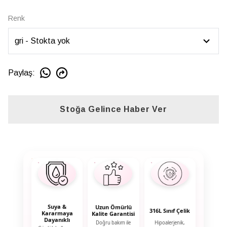
Renk
Paylaş
:
Stoğa Gelince Haber Ver
Suya &
Uzun Ömürlü
316L Sınıf Çelik
Kararmaya
Kalite Garantisi
Dayanıklı
Doğru bakım ile
Hipoalerjenik,