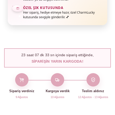
ÖZEL ŞIK KUTUSUNDA
Her sipariş, hediye etmeye hazır, özel CharmLucky
kutusunda sevgiyle gönderilir. 💕
23
saat
07
dk
32
sn içinde sipariş ettiğinde,
SIPARIŞIN YARIN KARGODA!
Sipariş verdiniz
Kargoya verdik
Teslim aldınız
9 Ağustos
10 Ağustos
12 Ağustos - 13 Ağustos