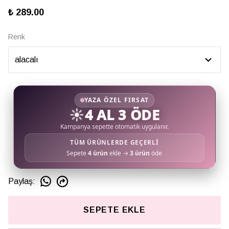
₺ 289.00
Renk
YAZA ÖZEL FIRSAT
☀️
4 AL 3 ÖDE
Kampanya sepette otomatik uygulanır.
TÜM ÜRÜNLERDE GEÇERLİ
Sepete
4 ürün
ekle →
3 ürün
öde
Paylaş
:
SEPETE EKLE