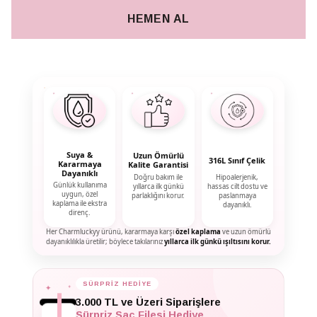
HEMEN AL
Suya &
Uzun Ömürlü
316L Sınıf Çelik
Kararmaya
Kalite Garantisi
Dayanıklı
Doğru bakım ile
Hipoalerjenik,
Günlük kullanıma
yıllarca ilk günkü
hassas cilt dostu ve
uygun, özel
parlaklığını korur.
paslanmaya
kaplama ile ekstra
dayanıklı.
direnç.
Her Charmluckyy ürünü, kararmaya karşı
özel kaplama
ve uzun ömürlü
dayanıklılıkla üretilir; böylece takılarınız
yıllarca ilk günkü ışıltısını korur.
✦
SÜRPRİZ HEDİYE
✦
✦
3.000 TL ve Üzeri Siparişlere
Sürpriz Saç Filesi Hediye