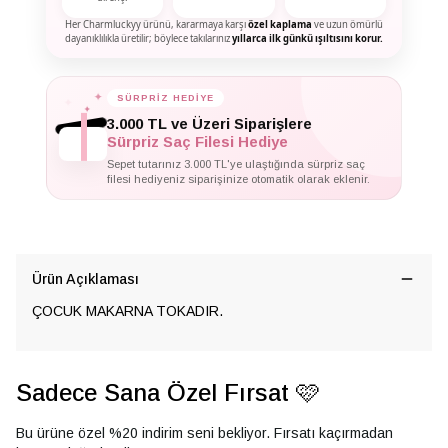
Her Charmluckyy ürünü, kararmaya karşı
özel kaplama
ve uzun ömürlü
dayanıklılıkla üretilir; böylece takılarınız
yıllarca ilk günkü ışıltısını korur.
✦
SÜRPRİZ HEDİYE
✦
✦
3.000 TL ve Üzeri Siparişlere
Sürpriz Saç Filesi Hediye
Sepet tutarınız 3.000 TL'ye ulaştığında sürpriz saç
filesi hediyeniz siparişinize otomatik olarak eklenir.
Ürün Açıklaması
ÇOCUK MAKARNA TOKADIR.
Sadece Sana Özel Fırsat 🩷
Bu ürüne özel %20 indirim seni bekliyor. Fırsatı kaçırmadan