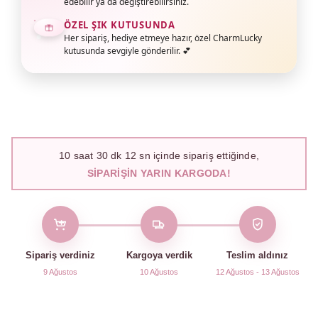
edebilir ya da değiştirebilirsiniz.
ÖZEL ŞIK KUTUSUNDA
Her sipariş, hediye etmeye hazır, özel CharmLucky
kutusunda sevgiyle gönderilir. 💕
10
saat
30
dk
12
sn içinde sipariş ettiğinde,
SIPARIŞIN YARIN KARGODA!
Sipariş verdiniz
Kargoya verdik
Teslim aldınız
9 Ağustos
10 Ağustos
12 Ağustos - 13 Ağustos