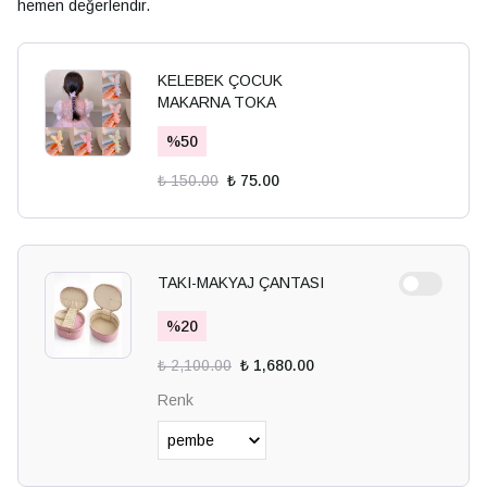
hemen değerlendir.
KELEBEK ÇOCUK
MAKARNA TOKA
%
50
₺ 150.00
₺ 75.00
TAKI-MAKYAJ ÇANTASI
%
20
₺ 2,100.00
₺ 1,680.00
Renk