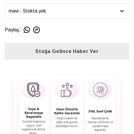
Paylaş
:
Stoğa Gelince Haber Ver
Suya &
Uzun Ömürlü
316L Sınıf Çelik
Kararmaya
Kalite Garantisi
Dayanıklı
Doğru bakım ile
Hipoalerjenik,
Günlük kullanıma
yıllarca ilk günkü
hassas cilt dostu ve
uygun, özel
parlaklığını korur.
paslanmaya
kaplama ile ekstra
dayanıklı.
direnç.