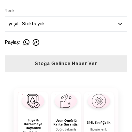
Renk
Paylaş
:
Stoğa Gelince Haber Ver
Suya &
Uzun Ömürlü
316L Sınıf Çelik
Kararmaya
Kalite Garantisi
Dayanıklı
Doğru bakım ile
Hipoalerjenik,