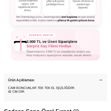
Günlük kullanıma
yıllarca ilk günkü
hassas cilt dostu ve
uygun, özel
parlaklığını korur.
paslanmaya
kaplama ile ekstra
dayanıklı.
direnç.
Her Charmluckyy ürünü, kararmaya karşı
özel kaplama
ve uzun ömürlü
dayanıklılıkla üretilir; böylece takılarınız
yıllarca ilk günkü ışıltısını korur.
✦
SÜRPRİZ HEDİYE
✦
✦
3.000 TL ve Üzeri Siparişlere
Sürpriz Saç Filesi Hediye
Sepet tutarınız 3.000 TL'ye ulaştığında sürpriz saç
filesi hediyeniz siparişinize otomatik olarak eklenir.
Ürün Açıklaması
CAM BONCUKLAR TEK TEK EL İŞÇİLİĞİDİR.
42 CM DİR.