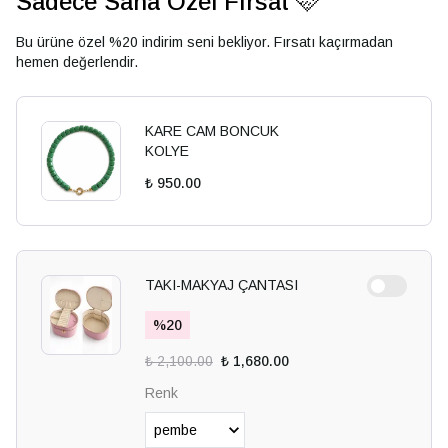
Sadece Sana Özel Fırsat 🩷
Bu ürüne özel %20 indirim seni bekliyor. Fırsatı kaçırmadan
hemen değerlendir.
KARE CAM BONCUK
KOLYE
₺ 950.00
TAKI-MAKYAJ ÇANTASI
%
20
₺ 2,100.00
₺ 1,680.00
Renk