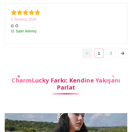
1 Temmuz 2026
G.
Ö.
Satın Alınmış
1
2
CharmLucky Farkı: Kendine Yakışanı
Parlat