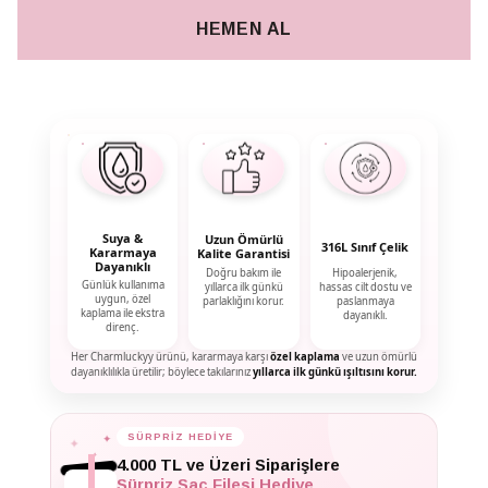
HEMEN AL
Suya &
Uzun Ömürlü
316L Sınıf Çelik
Kararmaya
Kalite Garantisi
Dayanıklı
Doğru bakım ile
Hipoalerjenik,
Günlük kullanıma
yıllarca ilk günkü
hassas cilt dostu ve
uygun, özel
parlaklığını korur.
paslanmaya
kaplama ile ekstra
dayanıklı.
direnç.
Her Charmluckyy ürünü, kararmaya karşı
özel kaplama
ve uzun ömürlü
dayanıklılıkla üretilir; böylece takılarınız
yıllarca ilk günkü ışıltısını korur.
✦
SÜRPRİZ HEDİYE
✦
✦
4.000 TL ve Üzeri Siparişlere
Sürpriz Saç Filesi Hediye