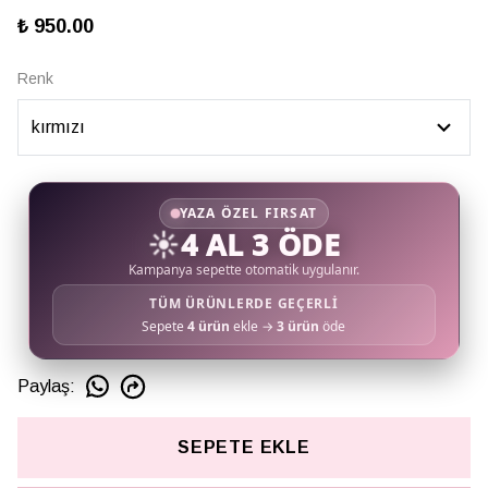
₺ 950.00
Renk
YAZA ÖZEL FIRSAT
☀️
4 AL 3 ÖDE
Kampanya sepette otomatik uygulanır.
TÜM ÜRÜNLERDE GEÇERLİ
Sepete
4 ürün
ekle →
3 ürün
öde
Paylaş
:
SEPETE EKLE