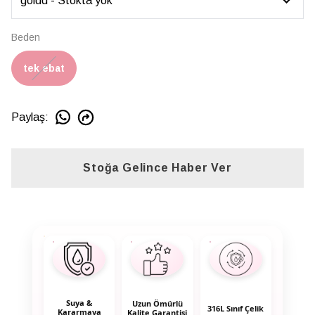
Beden
tek ebat
Paylaş
:
Stoğa Gelince Haber Ver
Suya &
Uzun Ömürlü
316L Sınıf Çelik
Kararmaya
Kalite Garantisi