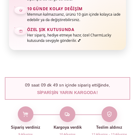
10 GÜNDE KOLAY DEĞIŞIM
Memnun kalmazsanız, ürünü 10 gün içinde kolayca iade
edebilir ya da değiştirebilirsiniz.
ÖZEL ŞIK KUTUSUNDA
Her sipariş, hediye etmeye hazır, özel CharmLucky
kutusunda sevgiyle gönderilir. 💕
09
saat
09
dk
48
sn içinde sipariş ettiğinde,
SIPARIŞIN YARIN KARGODA!
Sipariş verdiniz
Kargoya verdik
Teslim aldınız
9 Ağustos
10 Ağustos
12 Ağustos - 13 Ağustos