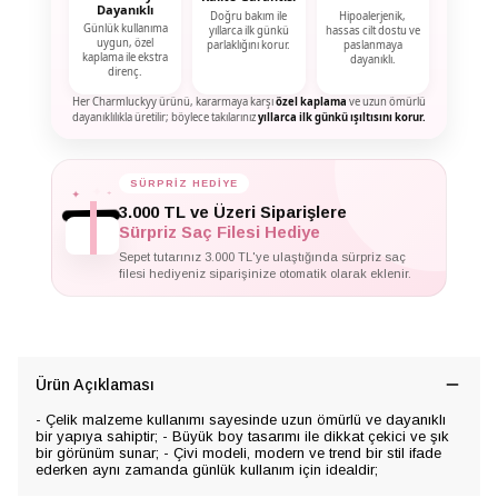
Dayanıklı
Doğru bakım ile
Hipoalerjenik,
Günlük kullanıma
yıllarca ilk günkü
hassas cilt dostu ve
uygun, özel
parlaklığını korur.
paslanmaya
kaplama ile ekstra
dayanıklı.
direnç.
Her Charmluckyy ürünü, kararmaya karşı
özel kaplama
ve uzun ömürlü
dayanıklılıkla üretilir; böylece takılarınız
yıllarca ilk günkü ışıltısını korur.
✦
✦
SÜRPRİZ HEDİYE
✦
3.000 TL ve Üzeri Siparişlere
Sürpriz Saç Filesi Hediye
Sepet tutarınız 3.000 TL'ye ulaştığında sürpriz saç
filesi hediyeniz siparişinize otomatik olarak eklenir.
Ürün Açıklaması
- Çelik malzeme kullanımı sayesinde uzun ömürlü ve dayanıklı
bir yapıya sahiptir; - Büyük boy tasarımı ile dikkat çekici ve şık
bir görünüm sunar; - Çivi modeli, modern ve trend bir stil ifade
ederken aynı zamanda günlük kullanım için idealdir;