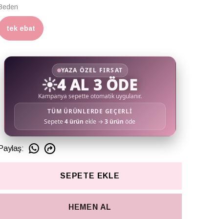
Beden
tek ebat
YAZA ÖZEL FIRSAT
☀️
4 AL 3 ÖDE
Kampanya sepette otomatik uygulanır.
TÜM ÜRÜNLERDE GEÇERLİ
Sepete
4 ürün
ekle →
3 ürün
öde
Paylaş
:
SEPETE EKLE
HEMEN AL