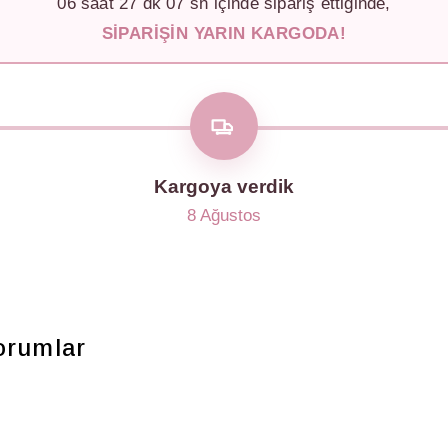
06
saat
27
dk
04
sn içinde sipariş ettiğinde,
SIPARIŞIN YARIN KARGODA!
Kargoya verdik
8 Ağustos
orumlar