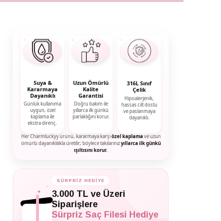
Suya &
Uzun Ömürlü
316L Sınıf
Kararmaya
Kalite
Çelik
Dayanıklı
Garantisi
Hipoalerjenik,
Günlük kullanıma
Doğru bakım ile
hassas cilt dostu
uygun, özel
yıllarca ilk günkü
ve paslanmaya
kaplama ile
parlaklığını korur.
dayanıklı.
ekstra direnç.
Her Charmluckyy ürünü, kararmaya karşı
özel kaplama
ve uzun
ömürlü dayanıklılıkla üretilir; böylece takılarınız
yıllarca ilk günkü
ışıltısını korur.
SÜRPRİZ HEDİYE
✦
✦
3.000 TL ve Üzeri
✦
Siparişlere
Sürpriz Saç Filesi Hediye