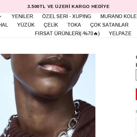
3.500TL VE ÜZERI KARGO HEDIYE
YENİLER
ÖZEL SERİ - XUPİNG
MURANO KOLE
HAL
YÜZÜK
ÇELİK
TOKA
ÇOK SATANLAR
FIRSAT ÜRÜNLERİ(-%70🔥)
YELPAZE