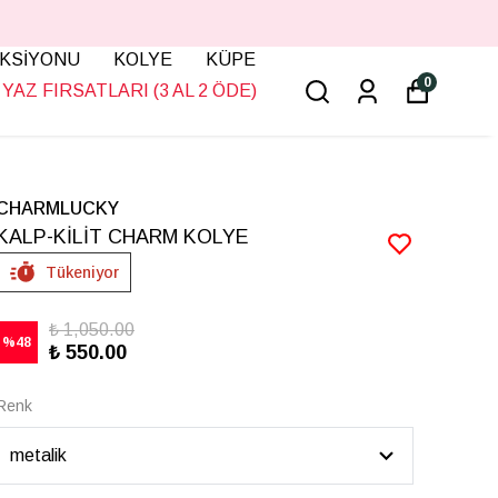
KSİYONU
KOLYE
KÜPE
0
YAZ FIRSATLARI (3 AL 2 ÖDE)
CHARMLUCKY
KALP-KİLİT CHARM KOLYE
Tükeniyor
₺ 1,050.00
%
48
₺ 550.00
Renk