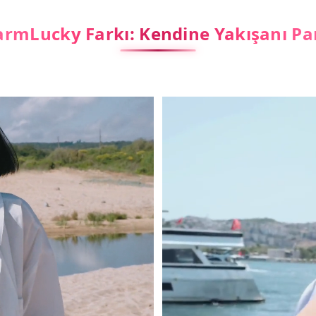
rmLucky Farkı: Kendine Yakışanı Pa