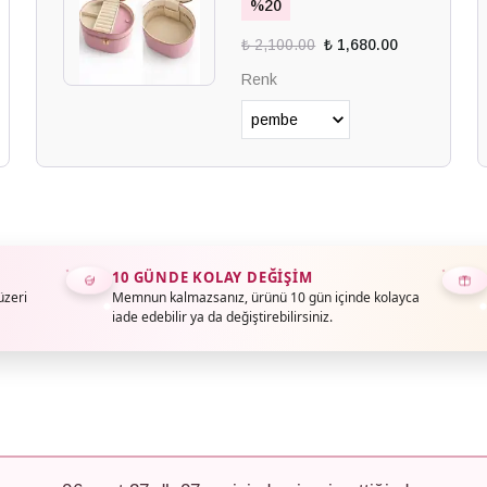
%
20
₺ 2,100.00
₺ 1,680.00
Renk
10 GÜNDE KOLAY DEĞIŞIM
üzeri
Memnun kalmazsanız, ürünü 10 gün içinde kolayca
iade edebilir ya da değiştirebilirsiniz.