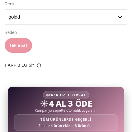
Renk
Beden
tek ebat
HARF BİLGİSİ
*
YAZA ÖZEL FIRSAT
☀️
4 AL 3 ÖDE
Kampanya sepette otomatik uygulanır.
TÜM ÜRÜNLERDE GEÇERLİ
Sepete
4 ürün
ekle →
3 ürün
öde