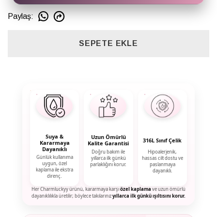
Paylaş
:
SEPETE EKLE
Suya &
Uzun Ömürlü
316L Sınıf Çelik
Kararmaya
Kalite Garantisi
Dayanıklı
Doğru bakım ile
Hipoalerjenik,
Günlük kullanıma
yıllarca ilk günkü
hassas cilt dostu ve
uygun, özel
parlaklığını korur.
paslanmaya
kaplama ile ekstra
dayanıklı.
direnç.
Her Charmluckyy ürünü, kararmaya karşı
özel kaplama
ve uzun ömürlü
dayanıklılıkla üretilir; böylece takılarınız
yıllarca ilk günkü ışıltısını korur.