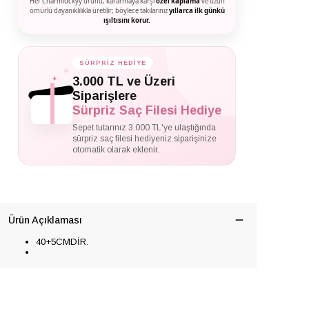
Her Charmluckyy ürünü, kararmaya karşı
özel kaplama
ve uzun
ömürlü dayanıklılıkla üretilir; böylece takılarınız
yıllarca ilk günkü
ışıltısını korur.
SÜRPRİZ HEDİYE
✦
✦
3.000 TL ve Üzeri
✦
Siparişlere
Sürpriz Saç Filesi Hediye
Sepet tutarınız 3.000 TL'ye ulaştığında
sürpriz saç filesi hediyeniz siparişinize
otomatik olarak eklenir.
Ürün Açıklaması
40+5CMDİR.