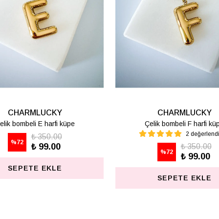
CHARMLUCKY
CHARMLUCKY
elik bombeli M harfi lüpe
Çelik bombeli S harfi kü
1 değerlendirme
₺ 350.00
%
72
₺ 99.00
₺ 350.00
%
72
₺ 99.00
SEPETE EKLE
SEPETE EKLE