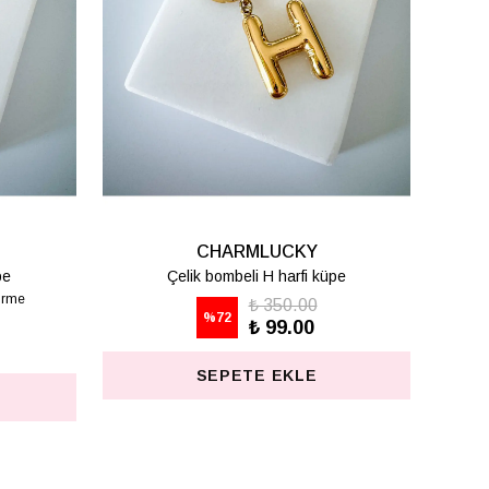
CHARMLUCKY
pe
Çelik bombeli T harfi küpe
₺ 350.00
%
72
₺ 99.00
SEPETE EKLE