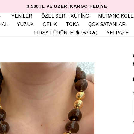
3.500TL VE ÜZERI KARGO HEDIYE
YENİLER
ÖZEL SERİ - XUPİNG
MURANO KOLE
HAL
YÜZÜK
ÇELİK
TOKA
ÇOK SATANLAR
FIRSAT ÜRÜNLERİ(-%70🔥)
YELPAZE