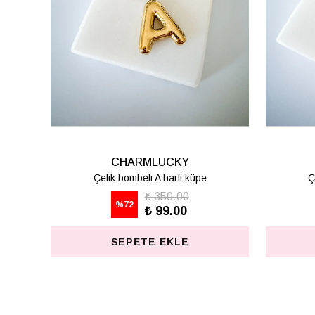
CHARMLUCKY
Çelik bombeli K harfi küpe
Ç
₺ 350.00
%
72
₺ 99.00
SEPETE EKLE