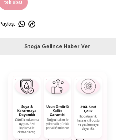
tek ebat
Paylaş
:
Stoğa Gelince Haber Ver
Suya &
Uzun Ömürlü
316L Sınıf
Kararmaya
Kalite
Çelik
Dayanıklı
Garantisi
Hipoalerjenik,
Günlük kullanıma
Doğru bakım ile
hassas cilt dostu
uygun, özel
yıllarca ilk günkü
ve paslanmaya
kaplama ile
parlaklığını korur.
dayanıklı.
ekstra direnç.