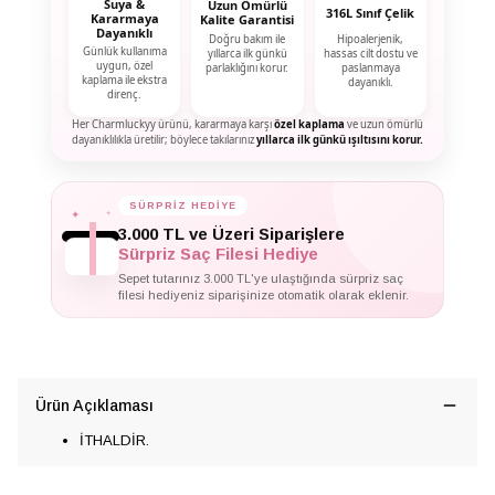
Suya &
Uzun Ömürlü
316L Sınıf Çelik
Kararmaya
Kalite Garantisi
Dayanıklı
Doğru bakım ile
Hipoalerjenik,
Günlük kullanıma
yıllarca ilk günkü
hassas cilt dostu ve
uygun, özel
parlaklığını korur.
paslanmaya
kaplama ile ekstra
dayanıklı.
direnç.
Her Charmluckyy ürünü, kararmaya karşı
özel kaplama
ve uzun ömürlü
dayanıklılıkla üretilir; böylece takılarınız
yıllarca ilk günkü ışıltısını korur.
✦
SÜRPRİZ HEDİYE
✦
✦
3.000 TL ve Üzeri Siparişlere
Sürpriz Saç Filesi Hediye
Sepet tutarınız 3.000 TL'ye ulaştığında sürpriz saç
filesi hediyeniz siparişinize otomatik olarak eklenir.
Ürün Açıklaması
İTHALDİR.