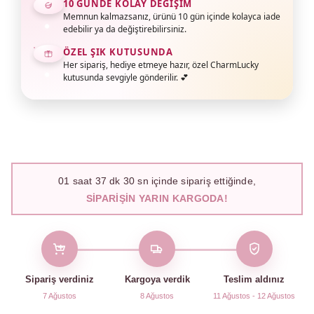
10 GÜNDE KOLAY DEĞIŞIM
Memnun kalmazsanız, ürünü 10 gün içinde kolayca iade
edebilir ya da değiştirebilirsiniz.
ÖZEL ŞIK KUTUSUNDA
Her sipariş, hediye etmeye hazır, özel CharmLucky
kutusunda sevgiyle gönderilir. 💕
01
saat
37
dk
29
sn içinde sipariş ettiğinde,
SIPARIŞIN YARIN KARGODA!
Sipariş verdiniz
Kargoya verdik
Teslim aldınız
7 Ağustos
8 Ağustos
11 Ağustos - 12 Ağustos