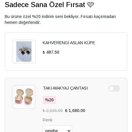
Sadece Sana Özel Fırsat 🩷
Bu ürüne özel %20 indirim seni bekliyor. Fırsatı kaçırmadan
hemen değerlendir.
KAHVERENGİ ASLAN KÜPE
₺ 487.50
TAKI-MAKYAJ ÇANTASI
%
20
₺ 2,100.00
₺ 1,680.00
Renk