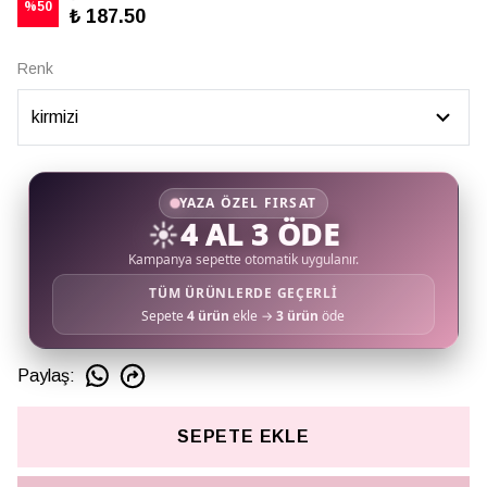
%
50
₺ 187.50
Renk
YAZA ÖZEL FIRSAT
☀️
4 AL 3 ÖDE
Kampanya sepette otomatik uygulanır.
TÜM ÜRÜNLERDE GEÇERLİ
Sepete
4 ürün
ekle →
3 ürün
öde
Paylaş
:
SEPETE EKLE