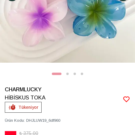
CHARMLUCKY
HİBİSKUS TOKA
Tükeniyor
Ürün Kodu
:
DHJLUW19_6df960
₺ 375.00