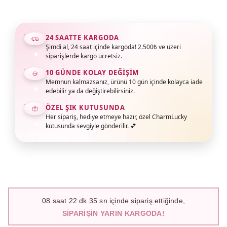
24 SAATTE KARGODA
Şimdi al, 24 saat içinde kargoda! 2.500₺ ve üzeri
siparişlerde kargo ücretsiz.
10 GÜNDE KOLAY DEĞIŞIM
Memnun kalmazsanız, ürünü 10 gün içinde kolayca iade
edebilir ya da değiştirebilirsiniz.
ÖZEL ŞIK KUTUSUNDA
Her sipariş, hediye etmeye hazır, özel CharmLucky
kutusunda sevgiyle gönderilir. 💕
08
saat
22
dk
33
sn içinde sipariş ettiğinde,
SIPARIŞIN YARIN KARGODA!