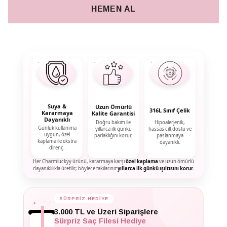
HEMEN AL
Suya &
Uzun Ömürlü
316L Sınıf Çelik
Kararmaya
Kalite Garantisi
Dayanıklı
Doğru bakım ile
Hipoalerjenik,
Günlük kullanıma
yıllarca ilk günkü
hassas cilt dostu ve
uygun, özel
parlaklığını korur.
paslanmaya
kaplama ile ekstra
dayanıklı.
direnç.
Her Charmluckyy ürünü, kararmaya karşı
özel kaplama
ve uzun ömürlü
dayanıklılıkla üretilir; böylece takılarınız
yıllarca ilk günkü ışıltısını korur.
✦
SÜRPRİZ HEDİYE
✦
✦
3.000 TL ve Üzeri Siparişlere
Sürpriz Saç Filesi Hediye