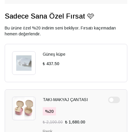
Sadece Sana Özel Fırsat 🩷
Bu ürüne özel %20 indirim seni bekliyor. Fırsatı kaçırmadan
hemen değerlendir.
Güneş küpe
₺ 437.50
TAKI-MAKYAJ ÇANTASI
%
20
₺ 2,100.00
₺ 1,680.00
Renk