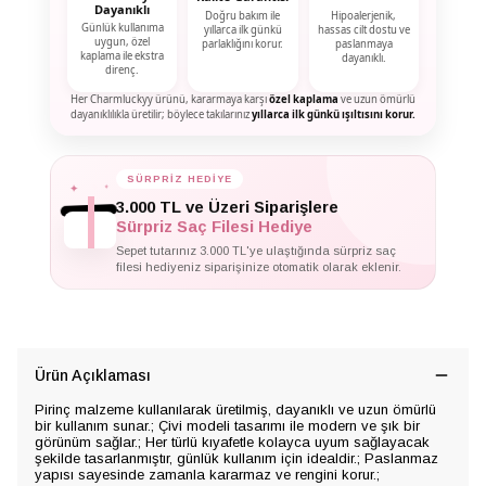
Dayanıklı
Doğru bakım ile
Hipoalerjenik,
Günlük kullanıma
yıllarca ilk günkü
hassas cilt dostu ve
uygun, özel
parlaklığını korur.
paslanmaya
kaplama ile ekstra
dayanıklı.
direnç.
Her Charmluckyy ürünü, kararmaya karşı
özel kaplama
ve uzun ömürlü
dayanıklılıkla üretilir; böylece takılarınız
yıllarca ilk günkü ışıltısını korur.
✦
✦
SÜRPRİZ HEDİYE
✦
3.000 TL ve Üzeri Siparişlere
Sürpriz Saç Filesi Hediye
Sepet tutarınız 3.000 TL'ye ulaştığında sürpriz saç
filesi hediyeniz siparişinize otomatik olarak eklenir.
Ürün Açıklaması
Pirinç malzeme kullanılarak üretilmiş, dayanıklı ve uzun ömürlü
bir kullanım sunar.; Çivi modeli tasarımı ile modern ve şık bir
görünüm sağlar.; Her türlü kıyafetle kolayca uyum sağlayacak
şekilde tasarlanmıştır, günlük kullanım için idealdir.; Paslanmaz
yapısı sayesinde zamanla kararmaz ve rengini korur.;