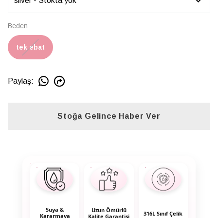
Beden
tek ebat
Paylaş
:
Stoğa Gelince Haber Ver
Suya &
Uzun Ömürlü
316L Sınıf Çelik
Kararmaya
Kalite Garantisi