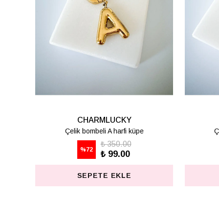
CHARMLUCKY
CHARML
Çelik bombeli F harfi küpe
Çelik bombeli H 
2 değerlendirme
₺ 3
%
72
₺ 9
₺ 350.00
%
72
₺ 99.00
SEPETE 
SEPETE EKLE