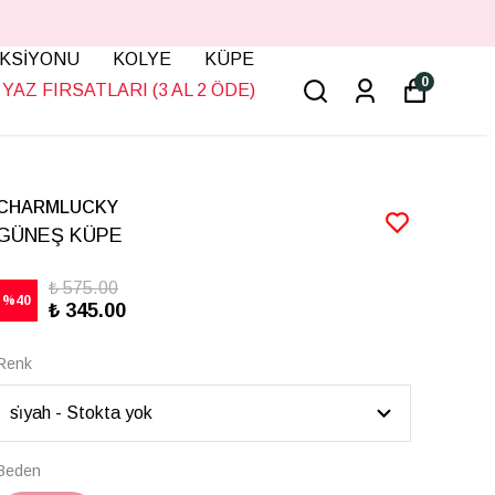
KSİYONU
KOLYE
KÜPE
0
YAZ FIRSATLARI (3 AL 2 ÖDE)
CHARMLUCKY
GÜNEŞ KÜPE
₺ 575.00
%
40
₺ 345.00
Renk
Beden