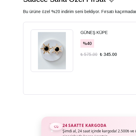
Bu ürüne özel %20 indirim seni bekliyor. Fırsatı kaçırmad
GÜNEŞ KÜPE
%
40
₺ 575.00
₺ 345.00
24 SAATTE KARGODA
Şimdi al, 24 saat içinde kargoda! 2.500₺ ve 