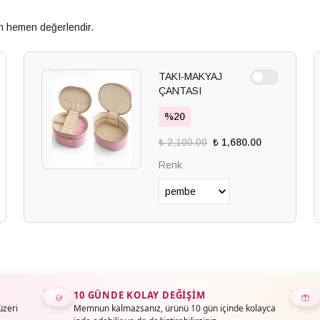
an hemen değerlendir.
TAKI-MAKYAJ
ÇANTASI
%
20
₺ 2,100.00
₺ 1,680.00
Renk
10 GÜNDE KOLAY DEĞIŞIM
üzeri
Memnun kalmazsanız, ürünü 10 gün içinde kolayca