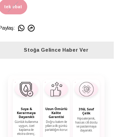
tek ebat
Paylaş
:
Stoğa Gelince Haber Ver
Suya &
Uzun Ömürlü
316L Sınıf
Kararmaya
Kalite
Çelik
Dayanıklı
Garantisi
Hipoalerjenik,
Günlük kullanıma
Doğru bakım ile
hassas cilt dostu
uygun, özel
yıllarca ilk günkü
ve paslanmaya
kaplama ile
parlaklığını korur.
dayanıklı.
ekstra direnç.