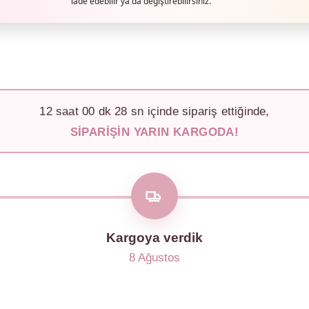
iade edebilir ya da değiştirebilirsiniz.
12
saat
00
dk
26
sn içinde sipariş ettiğinde,
SIPARIŞIN YARIN KARGODA!
Kargoya verdik
8 Ağustos