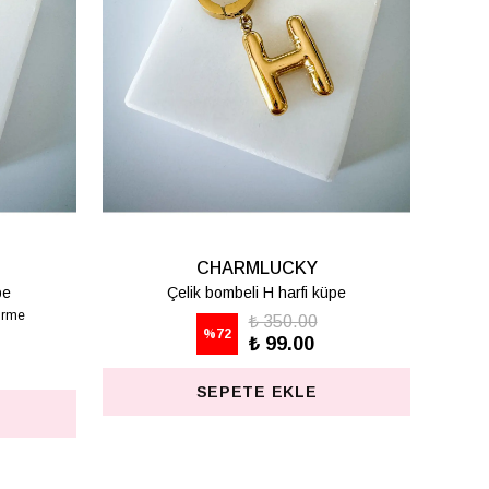
CHARMLUCKY
CHAR
Çelik bombeli M harfi lüpe
Çelik bombel
1 değerlendirme
%
72
₺ 350.00
%
72
₺ 99.00
SEPET
SEPETE EKLE