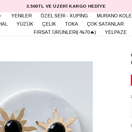
3.500TL VE ÜZERI KARGO HEDIYE
YENİLER
ÖZEL SERİ - XUPİNG
MURANO KOLE
HAL
YÜZÜK
ÇELİK
TOKA
ÇOK SATANLAR
FIRSAT ÜRÜNLERİ(-%70🔥)
YELPAZE