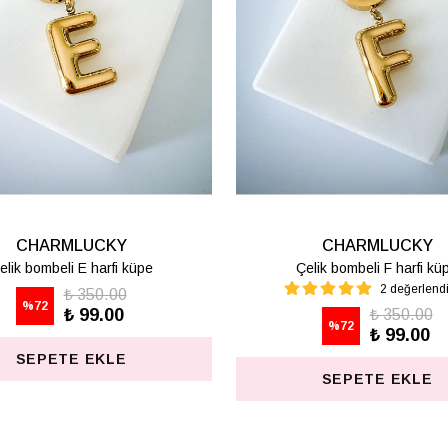
UCKY
CHARMLUCKY
harfi küpe
Çelik bombeli K harfi küpe
50.00
₺ 350.00
%
72
9.00
₺ 99.00
EKLE
SEPETE EKLE