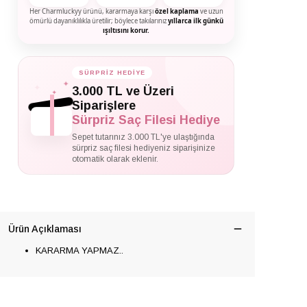
Her Charmluckyy ürünü, kararmaya karşı
özel kaplama
ve uzun
ömürlü dayanıklılıkla üretilir; böylece takılarınız
yıllarca ilk günkü
ışıltısını korur.
SÜRPRİZ HEDİYE
✦
✦
3.000 TL ve Üzeri
✦
Siparişlere
Sürpriz Saç Filesi Hediye
Sepet tutarınız 3.000 TL'ye ulaştığında
sürpriz saç filesi hediyeniz siparişinize
otomatik olarak eklenir.
Ürün Açıklaması
KARARMA YAPMAZ..