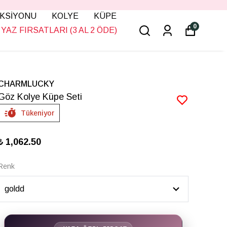
KSİYONU
KOLYE
KÜPE
0
YAZ FIRSATLARI (3 AL 2 ÖDE)
CHARMLUCKY
Göz Kolye Küpe Seti
Tükeniyor
₺ 1,062.50
Renk