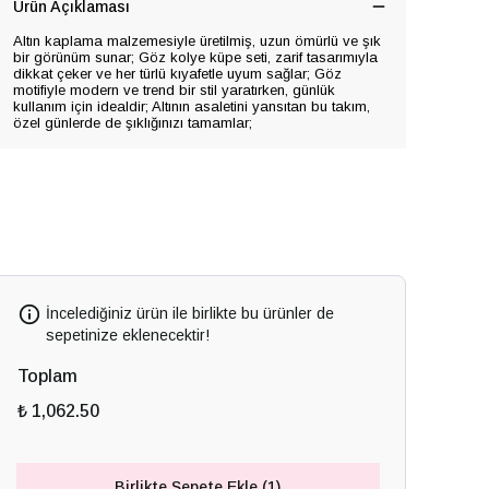
Ürün Açıklaması
Altın kaplama malzemesiyle üretilmiş, uzun ömürlü ve şık
bir görünüm sunar; Göz kolye küpe seti, zarif tasarımıyla
dikkat çeker ve her türlü kıyafetle uyum sağlar; Göz
motifiyle modern ve trend bir stil yaratırken, günlük
kullanım için idealdir; Altının asaletini yansıtan bu takım,
özel günlerde de şıklığınızı tamamlar;
İncelediğiniz ürün ile birlikte bu ürünler de
sepetinize eklenecektir!
Toplam
₺ 1,062.50
Birlikte Sepete Ekle (1)