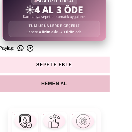
YAZA ÖZEL FIRSAT
☀️
4 AL 3 ÖDE
Kampanya sepette otomatik uygulanır.
TÜM ÜRÜNLERDE GEÇERLİ
Sepete
4 ürün
ekle →
3 ürün
öde
Paylaş
:
SEPETE EKLE
HEMEN AL