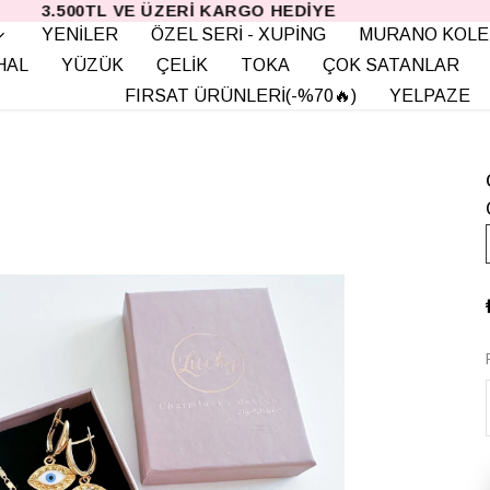
3.500TL VE ÜZERI KARGO HEDIYE
YENİLER
ÖZEL SERİ - XUPİNG
MURANO KOLE
HAL
YÜZÜK
ÇELİK
TOKA
ÇOK SATANLAR
FIRSAT ÜRÜNLERİ(-%70🔥)
YELPAZE