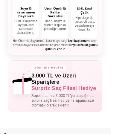
Suya &
Uzun Ömürlü
316L Sınıf
Kararmaya
Kalite
Çelik
Dayanıklı
Garantisi
Hipoalerjenik,
Günlük kullanıma
Doğru bakım ile
hassas cilt dostu
uygun, özel
yıllarca ilk günkü
ve paslanmaya
kaplama ile
parlaklığını korur.
dayanıklı.
ekstra direnç.
Her Charmluckyy ürünü, kararmaya karşı
özel kaplama
ve uzun
ömürlü dayanıklılıkla üretilir; böylece takılarınız
yıllarca ilk günkü
ışıltısını korur.
SÜRPRİZ HEDİYE
✦
✦
3.000 TL ve Üzeri
✦
Siparişlere
Sürpriz Saç Filesi Hediye
Sepet tutarınız 3.000 TL'ye ulaştığında
sürpriz saç filesi hediyeniz siparişinize
otomatik olarak eklenir.