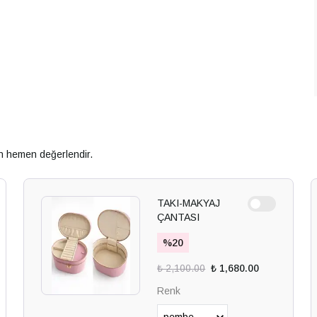
an hemen değerlendir.
TAKI-MAKYAJ
ÇANTASI
%
20
₺ 2,100.00
₺ 1,680.00
Renk