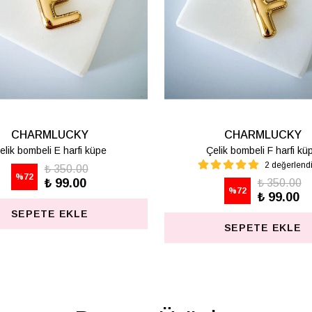
CHARMLUCKY
CHARMLUCKY
elik bombeli M harfi lüpe
Çelik bombeli S harfi kü
1 değerlendirme
₺ 350.00
%
72
₺ 99.00
₺ 350.00
%
72
₺ 99.00
SEPETE EKLE
SEPETE EKLE