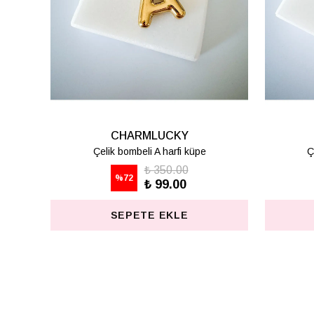
CHARMLUCKY
Çelik bombeli K harfi küpe
Ç
₺ 350.00
%
72
₺ 99.00
SEPETE EKLE