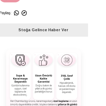
Paylaş
:
Stoğa Gelince Haber Ver
Suya &
Uzun Ömürlü
316L Sınıf
Kararmaya
Kalite
Çelik
Dayanıklı
Garantisi
Hipoalerjenik,
Günlük kullanıma
Doğru bakım ile
hassas cilt dostu
uygun, özel
yıllarca ilk günkü
ve paslanmaya
kaplama ile
parlaklığını korur.
dayanıklı.
ekstra direnç.
Her Charmluckyy ürünü, kararmaya karşı
özel kaplama
ve uzun
ömürlü dayanıklılıkla üretilir; böylece takılarınız
yıllarca ilk günkü