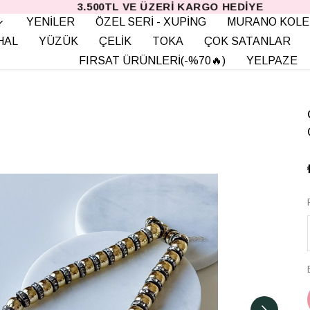
3.500TL VE ÜZERI KARGO HEDIYE
YENİLER
ÖZEL SERİ - XUPİNG
MURANO KOLE
HAL
YÜZÜK
ÇELİK
TOKA
ÇOK SATANLAR
FIRSAT ÜRÜNLERİ(-%70🔥)
YELPAZE