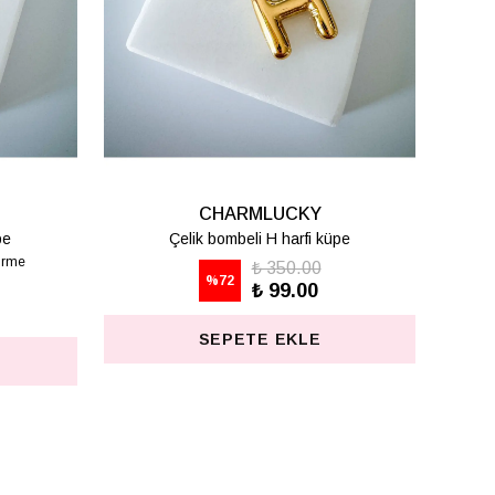
CHARMLUCKY
pe
Çelik bombeli T harfi küpe
₺ 350.00
%
72
₺ 99.00
SEPETE EKLE