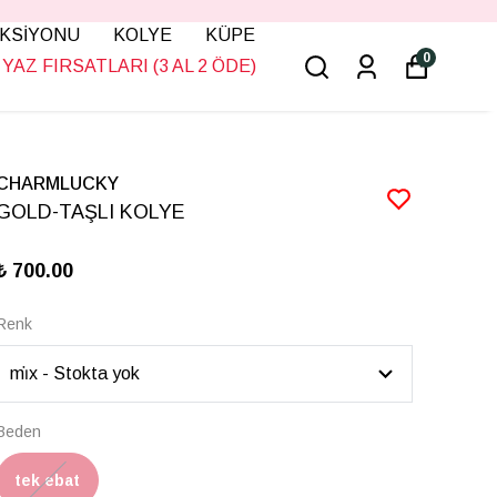
KSİYONU
KOLYE
KÜPE
0
YAZ FIRSATLARI (3 AL 2 ÖDE)
CHARMLUCKY
GOLD-TAŞLI KOLYE
₺ 700.00
Renk
Beden
tek ebat