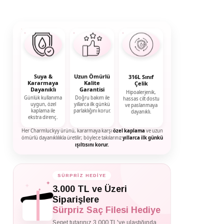
Suya &
Uzun Ömürlü
316L Sınıf
Kararmaya
Kalite
Çelik
Dayanıklı
Garantisi
Hipoalerjenik,
Günlük kullanıma
Doğru bakım ile
hassas cilt dostu
uygun, özel
yıllarca ilk günkü
ve paslanmaya
kaplama ile
parlaklığını korur.
dayanıklı.
ekstra direnç.
Her Charmluckyy ürünü, kararmaya karşı
özel kaplama
ve uzun
ömürlü dayanıklılıkla üretilir; böylece takılarınız
yıllarca ilk günkü
ışıltısını korur.
SÜRPRİZ HEDİYE
✦
✦
3.000 TL ve Üzeri
✦
Siparişlere
Sürpriz Saç Filesi Hediye
Sepet tutarınız 3.000 TL'ye ulaştığında