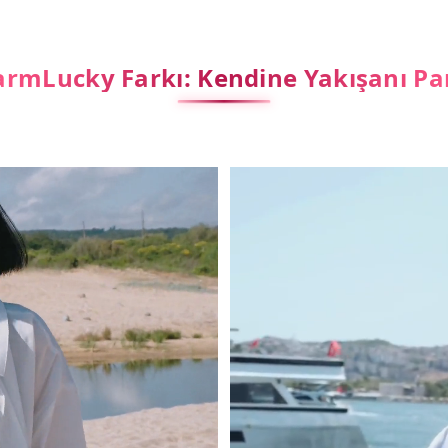
rmLucky Farkı: Kendine Yakışanı Pa