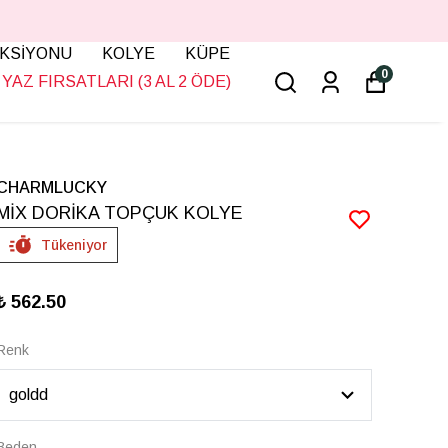
KSİYONU
KOLYE
KÜPE
0
YAZ FIRSATLARI (3 AL 2 ÖDE)
CHARMLUCKY
MİX DORİKA TOPÇUK KOLYE
Tükeniyor
₺ 562.50
Renk
Beden