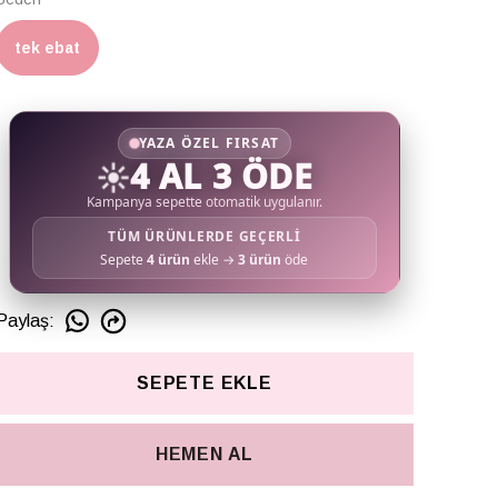
tek ebat
YAZA ÖZEL FIRSAT
☀️
4 AL 3 ÖDE
Kampanya sepette otomatik uygulanır.
TÜM ÜRÜNLERDE GEÇERLİ
Sepete
4 ürün
ekle →
3 ürün
öde
Paylaş
:
SEPETE EKLE
HEMEN AL