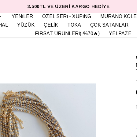
3.500TL VE ÜZERI KARGO HEDIYE
YENİLER
ÖZEL SERİ - XUPİNG
MURANO KOLE
HAL
YÜZÜK
ÇELİK
TOKA
ÇOK SATANLAR
FIRSAT ÜRÜNLERİ(-%70🔥)
YELPAZE