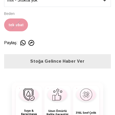
Beden
tek ebat
Paylaş
:
Stoğa Gelince Haber Ver
Suya &
Uzun Ömürlü
316L Sınıf Çelik
Kararmaya
Kalite Garantisi