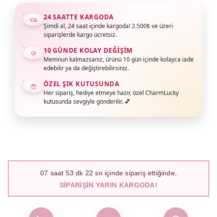
24 SAATTE KARGODA
Şimdi al, 24 saat içinde kargoda! 2.500₺ ve üzeri
siparişlerde kargo ücretsiz.
10 GÜNDE KOLAY DEĞIŞIM
Memnun kalmazsanız, ürünü 10 gün içinde kolayca iade
edebilir ya da değiştirebilirsiniz.
ÖZEL ŞIK KUTUSUNDA
Her sipariş, hediye etmeye hazır, özel CharmLucky
kutusunda sevgiyle gönderilir. 💕
07
saat
53
dk
21
sn içinde sipariş ettiğinde,
SIPARIŞIN YARIN KARGODA!