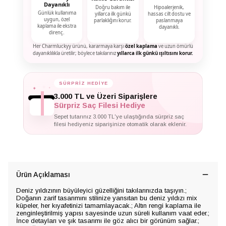
Dayanıklı
Doğru bakım ile
Hipoalerjenik,
Günlük kullanıma
yıllarca ilk günkü
hassas cilt dostu ve
uygun, özel
parlaklığını korur.
paslanmaya
kaplama ile ekstra
dayanıklı.
direnç.
Her Charmluckyy ürünü, kararmaya karşı
özel kaplama
ve uzun ömürlü
dayanıklılıkla üretilir; böylece takılarınız
yıllarca ilk günkü ışıltısını korur.
✦
✦
SÜRPRİZ HEDİYE
✦
3.000 TL ve Üzeri Siparişlere
Sürpriz Saç Filesi Hediye
Sepet tutarınız 3.000 TL'ye ulaştığında sürpriz saç
filesi hediyeniz siparişinize otomatik olarak eklenir.
Ürün Açıklaması
Deniz yıldızının büyüleyici güzelliğini takılarınızda taşıyın.;
Doğanın zarif tasarımını stilinize yansıtan bu deniz yıldızı mix
küpeler, her kıyafetinizi tamamlayacak.; Altın rengi kaplama ile
zenginleştirilmiş yapısı sayesinde uzun süreli kullanım vaat eder.;
İnce detayları ve şık tasarımı ile göz alıcı bir görünüm sağlar.;