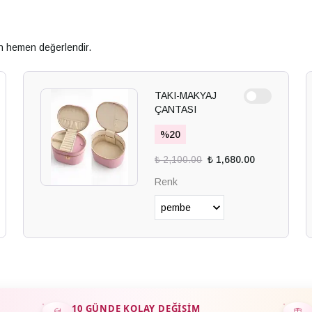
an hemen değerlendir.
TAKI-MAKYAJ
ÇANTASI
%
20
₺ 2,100.00
₺ 1,680.00
Renk
10 GÜNDE KOLAY DEĞIŞIM