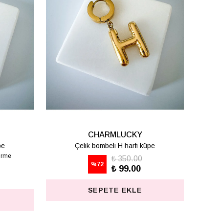
CHARMLUCKY
pe
Çelik bombeli T harfi küpe
₺ 350.00
%
72
₺ 99.00
SEPETE EKLE