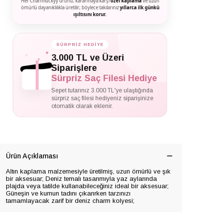
Her Charmluckyy ürünü, kararmaya karşı
özel kaplama
ve uzun
ömürlü dayanıklılıkla üretilir; böylece takılarınız
yıllarca ilk günkü
ışıltısını korur.
SÜRPRİZ HEDİYE
✦
✦
3.000 TL ve Üzeri
✦
Siparişlere
Sürpriz Saç Filesi Hediye
Sepet tutarınız 3.000 TL'ye ulaştığında
sürpriz saç filesi hediyeniz siparişinize
otomatik olarak eklenir.
Ürün Açıklaması
Altın kaplama malzemesiyle üretilmiş, uzun ömürlü ve şık
bir aksesuar; Deniz temalı tasarımıyla yaz aylarında
plajda veya tatilde kullanabileceğiniz ideal bir aksesuar;
Güneşin ve kumun tadını çıkarırken tarzınızı
tamamlayacak zarif bir deniz charm kolyesi;