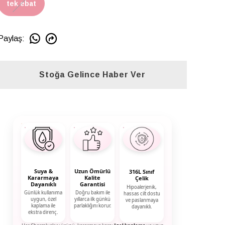
tek ebat
Paylaş
:
Stoğa Gelince Haber Ver
Suya &
Uzun Ömürlü
316L Sınıf
Kararmaya
Kalite
Çelik
Dayanıklı
Garantisi
Hipoalerjenik,
Günlük kullanıma
Doğru bakım ile
hassas cilt dostu
uygun, özel
yıllarca ilk günkü
ve paslanmaya
kaplama ile
parlaklığını korur.
dayanıklı.
ekstra direnç.