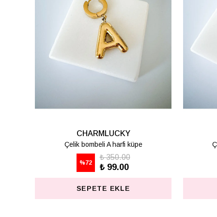
CHARMLUCKY
Çelik bombeli K harfi küpe
Ç
₺ 350.00
%
72
₺ 99.00
SEPETE EKLE