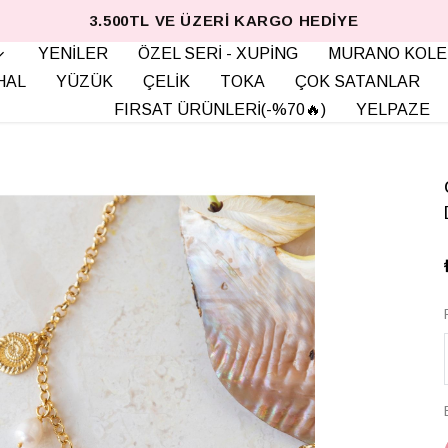
3.500TL VE ÜZERI KARGO HEDIYE
YENİLER
ÖZEL SERİ - XUPİNG
MURANO KOLE
HAL
YÜZÜK
ÇELİK
TOKA
ÇOK SATANLAR
FIRSAT ÜRÜNLERİ(-%70🔥)
YELPAZE