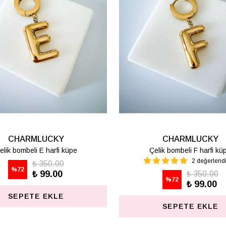
CHARMLUCKY
CHARMLUCKY
elik bombeli M harfi lüpe
Çelik bombeli S harfi kü
1 değerlendirme
₺ 350.00
%
72
₺ 99.00
₺ 350.00
%
72
₺ 99.00
SEPETE EKLE
SEPETE EKLE