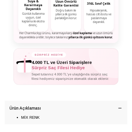
Suya &
Uzun Ömürlü
316L Sınıf Çelik
Kararmaya
Kalite Garantisi
Dayanıklı
Doğru bakım ile
Hipoalerjenik,
Günlük kullanıma
yıllarca ilk günkü
hassas cilt dostu ve
uygun, özel
parlaklığını korur.
paslanmaya
kaplama ile ekstra
dayanıklı.
direnç.
Her Charmluckyy ürünü, kararmaya karşı
özel kaplama
ve uzun ömürlü
dayanıklılıkla üretilir; böylece takılarınız
yıllarca ilk günkü ışıltısını korur.
SÜRPRİZ HEDİYE
✦
✦
✦
4.000 TL ve Üzeri Siparişlere
Sürpriz Saç Filesi Hediye
Sepet tutarınız 4.000 TL'ye ulaştığında sürpriz saç
filesi hediyeniz siparişinize otomatik olarak eklenir.
Ürün Açıklaması
MİX RENK