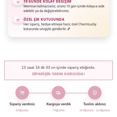
10 GÜNDE KOLAY DEĞIŞIM
Memnun kalmazsanız, ürünü 10 gün içinde kolayca iade
edebilir ya da değiştirebilirsiniz.
ÖZEL ŞIK KUTUSUNDA
Her sipariş, hediye etmeye hazır, özel CharmLucky
kutusunda sevgiyle gönderilir. 💕
13
saat
16
dk
02
sn içinde sipariş ettiğinde,
SIPARIŞIN YARIN KARGODA!
Sipariş verdiniz
Kargoya verdik
Teslim aldınız
6 Ağustos
7 Ağustos
10 Ağustos - 11 Ağustos