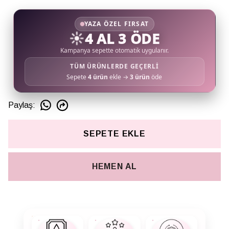
YAZA ÖZEL FIRSAT
☀️
4 AL 3 ÖDE
Kampanya sepette otomatik uygulanır.
TÜM ÜRÜNLERDE GEÇERLİ
Sepete
4 ürün
ekle →
3 ürün
öde
Paylaş
:
SEPETE EKLE
HEMEN AL