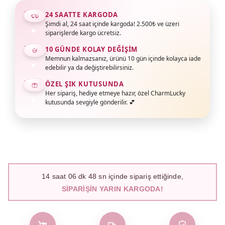
24 SAATTE KARGODA
Şimdi al, 24 saat içinde kargoda! 2.500₺ ve üzeri
siparişlerde kargo ücretsiz.
10 GÜNDE KOLAY DEĞIŞIM
Memnun kalmazsanız, ürünü 10 gün içinde kolayca iade
edebilir ya da değiştirebilirsiniz.
ÖZEL ŞIK KUTUSUNDA
Her sipariş, hediye etmeye hazır, özel CharmLucky
kutusunda sevgiyle gönderilir. 💕
14
saat
06
dk
47
sn içinde sipariş ettiğinde,
SIPARIŞIN YARIN KARGODA!