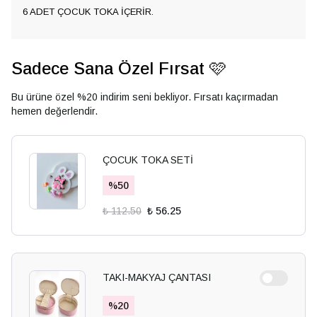
6 ADET ÇOCUK TOKA İÇERİR.
Sadece Sana Özel Fırsat 🩷
Bu ürüne özel %20 indirim seni bekliyor. Fırsatı kaçırmadan
hemen değerlendir.
ÇOCUK TOKA SETİ
%
50
₺ 112.50
₺ 56.25
TAKI-MAKYAJ ÇANTASI
%
20