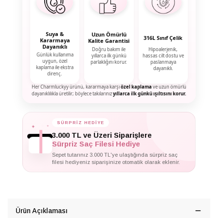
Suya &
Uzun Ömürlü
316L Sınıf Çelik
Kararmaya
Kalite Garantisi
Dayanıklı
Doğru bakım ile
Hipoalerjenik,
Günlük kullanıma
yıllarca ilk günkü
hassas cilt dostu ve
uygun, özel
parlaklığını korur.
paslanmaya
kaplama ile ekstra
dayanıklı.
direnç.
Her Charmluckyy ürünü, kararmaya karşı
özel kaplama
ve uzun ömürlü
dayanıklılıkla üretilir; böylece takılarınız
yıllarca ilk günkü ışıltısını korur.
✦
SÜRPRİZ HEDİYE
✦
✦
3.000 TL ve Üzeri Siparişlere
Sürpriz Saç Filesi Hediye
Sepet tutarınız 3.000 TL'ye ulaştığında sürpriz saç
filesi hediyeniz siparişinize otomatik olarak eklenir.
Ürün Açıklaması