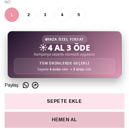
NO
1
2
3
4
5
YAZA ÖZEL FIRSAT
☀️
4 AL 3 ÖDE
Kampanya sepette otomatik uygulanır.
TÜM ÜRÜNLERDE GEÇERLİ
Sepete
4 ürün
ekle →
3 ürün
öde
Paylaş
:
SEPETE EKLE
HEMEN AL