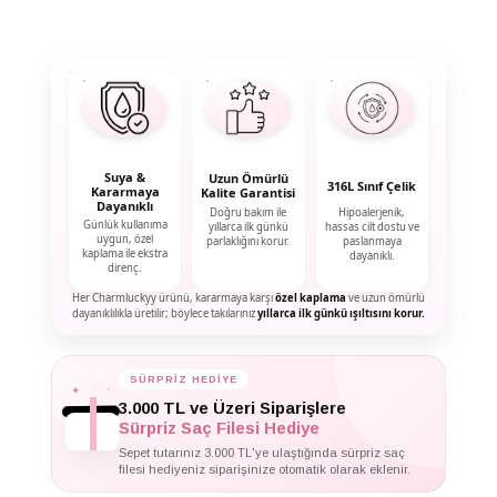
Suya &
Uzun Ömürlü
316L Sınıf Çelik
Kararmaya
Kalite Garantisi
Dayanıklı
Doğru bakım ile
Hipoalerjenik,
Günlük kullanıma
yıllarca ilk günkü
hassas cilt dostu ve
uygun, özel
parlaklığını korur.
paslanmaya
kaplama ile ekstra
dayanıklı.
direnç.
Her Charmluckyy ürünü, kararmaya karşı
özel kaplama
ve uzun ömürlü
dayanıklılıkla üretilir; böylece takılarınız
yıllarca ilk günkü ışıltısını korur.
✦
✦
SÜRPRİZ HEDİYE
✦
3.000 TL ve Üzeri Siparişlere
Sürpriz Saç Filesi Hediye
Sepet tutarınız 3.000 TL'ye ulaştığında sürpriz saç
filesi hediyeniz siparişinize otomatik olarak eklenir.