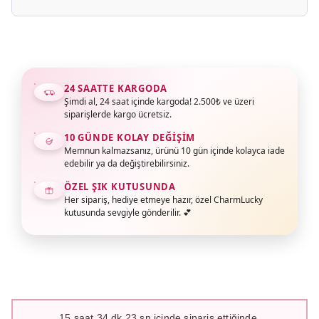
24 SAATTE KARGODA
Şimdi al, 24 saat içinde kargoda! 2.500₺ ve üzeri
siparişlerde kargo ücretsiz.
10 GÜNDE KOLAY DEĞIŞIM
Memnun kalmazsanız, ürünü 10 gün içinde kolayca iade
edebilir ya da değiştirebilirsiniz.
ÖZEL ŞIK KUTUSUNDA
Her sipariş, hediye etmeye hazır, özel CharmLucky
kutusunda sevgiyle gönderilir. 💕
15
saat
34
dk
22
sn içinde sipariş ettiğinde,