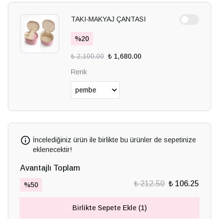
TAKI-MAKYAJ ÇANTASI
%
20
₺ 2,100.00
₺ 1,680.00
Renk
İncelediğiniz ürün ile birlikte bu ürünler de sepetinize
eklenecektir!
Avantajlı Toplam
₺ 212.50
₺ 106.25
%
50
Birlikte Sepete Ekle (1)