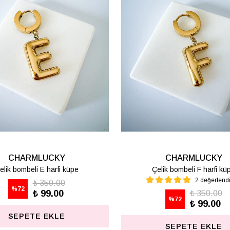
CHARMLUCKY
CHARMLUCKY
elik bombeli M harfi lüpe
Çelik bombeli S harfi kü
1 değerlendirme
₺ 350.00
%
72
₺ 99.00
₺ 350.00
%
72
₺ 99.00
SEPETE EKLE
SEPETE EKLE