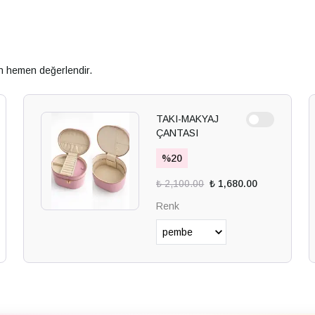
an hemen değerlendir.
TAKI-MAKYAJ
ÇANTASI
%
20
₺ 2,100.00
₺ 1,680.00
Renk