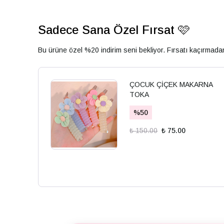
Sadece Sana Özel Fırsat 🩷
Bu ürüne özel %20 indirim seni bekliyor. Fırsatı kaçırmad
ÇOCUK ÇİÇEK MAKARNA
TOKA
%
50
₺ 150.00
₺ 75.00