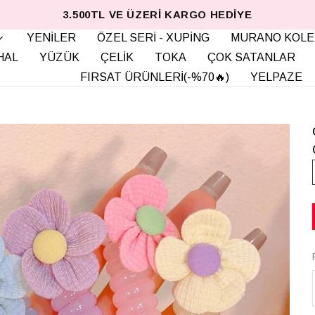
3.500TL VE ÜZERI KARGO HEDIYE
YENİLER
ÖZEL SERİ - XUPİNG
MURANO KOLE
HAL
YÜZÜK
ÇELİK
TOKA
ÇOK SATANLAR
FIRSAT ÜRÜNLERİ(-%70🔥)
YELPAZE