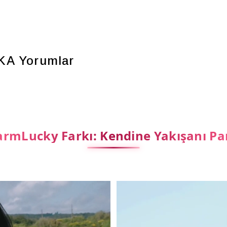
KA
Yorumlar
rmLucky Farkı: Kendine Yakışanı Pa