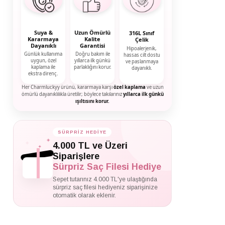
Suya &
Uzun Ömürlü
316L Sınıf
Kararmaya
Kalite
Çelik
Dayanıklı
Garantisi
Hipoalerjenik,
Günlük kullanıma
Doğru bakım ile
hassas cilt dostu
uygun, özel
yıllarca ilk günkü
ve paslanmaya
kaplama ile
parlaklığını korur.
dayanıklı.
ekstra direnç.
Her Charmluckyy ürünü, kararmaya karşı
özel kaplama
ve uzun
ömürlü dayanıklılıkla üretilir; böylece takılarınız
yıllarca ilk günkü
ışıltısını korur.
SÜRPRİZ HEDİYE
✦
✦
4.000 TL ve Üzeri
✦
Siparişlere
Sürpriz Saç Filesi Hediye
Sepet tutarınız 4.000 TL'ye ulaştığında
sürpriz saç filesi hediyeniz siparişinize
otomatik olarak eklenir.