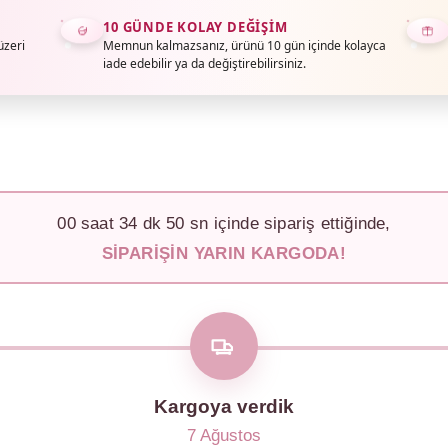
10 GÜNDE KOLAY DEĞIŞIM
üzeri
Memnun kalmazsanız, ürünü 10 gün içinde kolayca
iade edebilir ya da değiştirebilirsiniz.
00
saat
34
dk
47
sn içinde sipariş ettiğinde,
SIPARIŞIN YARIN KARGODA!
Kargoya verdik
7 Ağustos