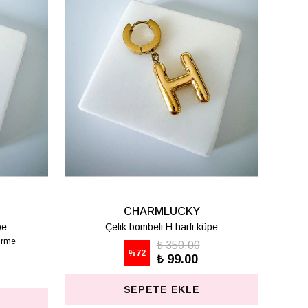
CHARMLUCKY
pe
Çelik bombeli T harfi küpe
₺ 350.00
%
72
₺ 99.00
SEPETE EKLE