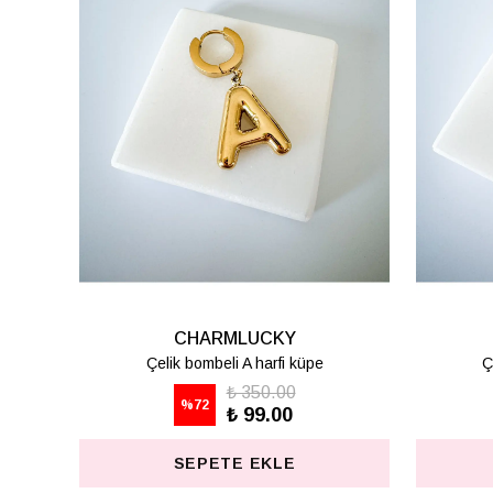
CHARMLUCKY
Çelik bombeli K harfi küpe
Ç
₺ 350.00
%
72
₺ 99.00
SEPETE EKLE