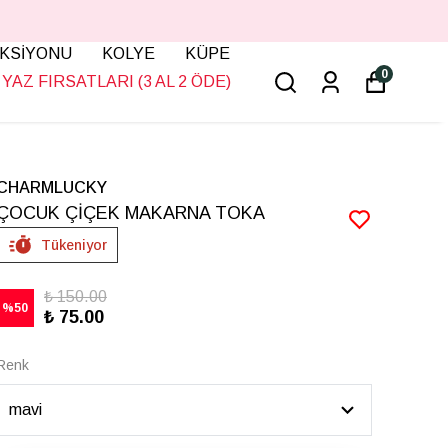
KSİYONU
KOLYE
KÜPE
0
YAZ FIRSATLARI (3 AL 2 ÖDE)
CHARMLUCKY
ÇOCUK ÇİÇEK MAKARNA TOKA
Tükeniyor
₺ 150.00
%
50
₺ 75.00
Renk