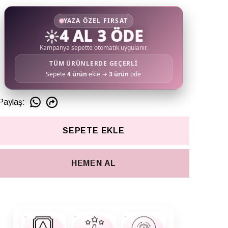
YAZA ÖZEL FIRSAT
☀️
4 AL 3 ÖDE
Kampanya sepette otomatik uygulanır.
TÜM ÜRÜNLERDE GEÇERLİ
Sepete
4 ürün
ekle →
3 ürün
öde
Paylaş
:
SEPETE EKLE
HEMEN AL