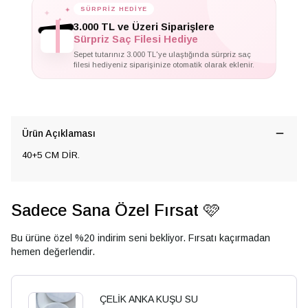
✦
SÜRPRİZ HEDİYE
✦
✦
3.000 TL ve Üzeri Siparişlere
Sürpriz Saç Filesi Hediye
Sepet tutarınız 3.000 TL'ye ulaştığında sürpriz saç
filesi hediyeniz siparişinize otomatik olarak eklenir.
Ürün Açıklaması
40+5 CM DİR.
Sadece Sana Özel Fırsat 🩷
Bu ürüne özel %20 indirim seni bekliyor. Fırsatı kaçırmadan
hemen değerlendir.
ÇELİK ANKA KUŞU SU