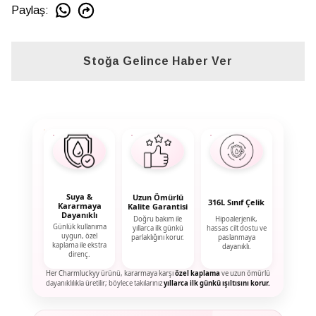
Paylaş
:
Stoğa Gelince Haber Ver
Suya &
Uzun Ömürlü
316L Sınıf Çelik
Kararmaya
Kalite Garantisi
Dayanıklı
Doğru bakım ile
Hipoalerjenik,
Günlük kullanıma
yıllarca ilk günkü
hassas cilt dostu ve
uygun, özel
parlaklığını korur.
paslanmaya
kaplama ile ekstra
dayanıklı.
direnç.
Her Charmluckyy ürünü, kararmaya karşı
özel kaplama
ve uzun ömürlü
dayanıklılıkla üretilir; böylece takılarınız
yıllarca ilk günkü ışıltısını korur.