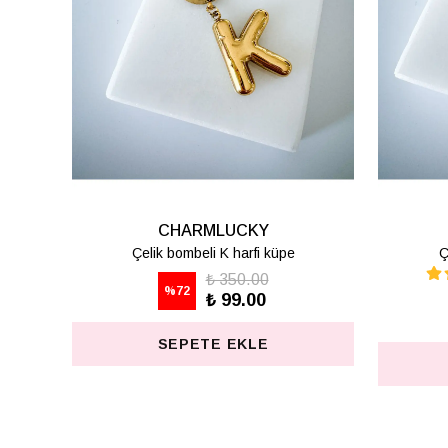
CHARMLUCKY
Çelik bombeli K harfi küpe
Ç
₺ 350.00
%
72
₺ 99.00
SEPETE EKLE