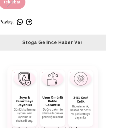
tek ebat
Paylaş
:
Stoğa Gelince Haber Ver
Suya &
Uzun Ömürlü
316L Sınıf
Kararmaya
Kalite
Çelik
Dayanıklı
Garantisi
Hipoalerjenik,
Günlük kullanıma
Doğru bakım ile
hassas cilt dostu
uygun, özel
yıllarca ilk günkü
ve paslanmaya
kaplama ile
parlaklığını korur.
dayanıklı.
ekstra direnç.