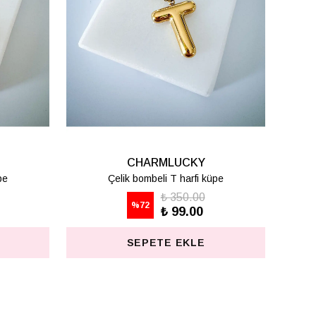
CHARMLUCKY
pe
Çelik bombeli T harfi küpe
₺ 350.00
%
72
₺ 99.00
SEPETE EKLE