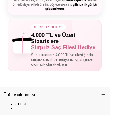
Her Charmluckyy ürünü, kararmaya karşı
özel kaplama
ve uzun
ömürlü dayanıklılıkla üretilir; böylece takılarınız
yıllarca ilk günkü
ışıltısını korur.
SÜRPRİZ HEDİYE
✦
✦
4.000 TL ve Üzeri
✦
Siparişlere
Sürpriz Saç Filesi Hediye
Sepet tutarınız 4.000 TL'ye ulaştığında
sürpriz saç filesi hediyeniz siparişinize
otomatik olarak eklenir.
Ürün Açıklaması
ÇELİK