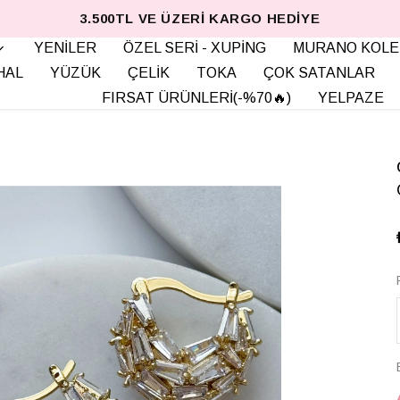
3.500TL VE ÜZERI KARGO HEDIYE
YENİLER
ÖZEL SERİ - XUPİNG
MURANO KOLE
HAL
YÜZÜK
ÇELİK
TOKA
ÇOK SATANLAR
FIRSAT ÜRÜNLERİ(-%70🔥)
YELPAZE