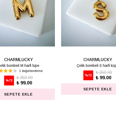
CHARMLUCKY
CHARMLUCKY
elik bombeli M harfi lüpe
Çelik bombeli S harfi kü
1 değerlendirme
₺ 350.00
%
72
₺ 99.00
₺ 350.00
%
72
₺ 99.00
SEPETE EKLE
SEPETE EKLE