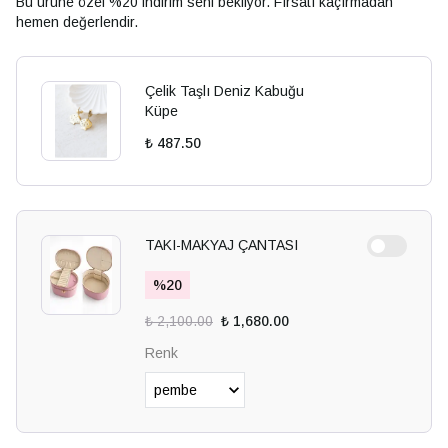
Bu ürüne özel %20 indirim seni bekliyor. Fırsatı kaçırmadan
hemen değerlendir.
Çelik Taşlı Deniz Kabuğu
Küpe
₺ 487.50
TAKI-MAKYAJ ÇANTASI
%
20
₺ 2,100.00
₺ 1,680.00
Renk