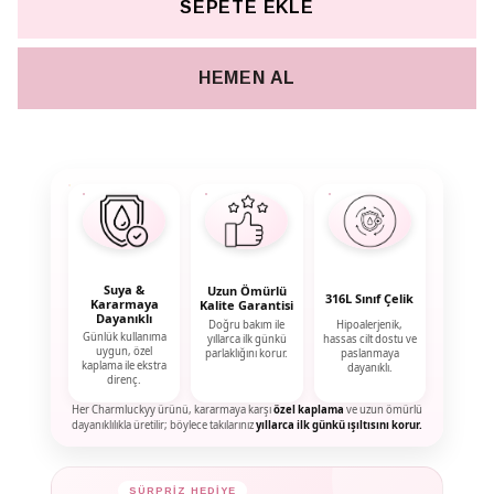
SEPETE EKLE
HEMEN AL
Suya &
Uzun Ömürlü
316L Sınıf Çelik
Kararmaya
Kalite Garantisi
Dayanıklı
Doğru bakım ile
Hipoalerjenik,
Günlük kullanıma
yıllarca ilk günkü
hassas cilt dostu ve
uygun, özel
parlaklığını korur.
paslanmaya
kaplama ile ekstra
dayanıklı.
direnç.
Her Charmluckyy ürünü, kararmaya karşı
özel kaplama
ve uzun ömürlü
dayanıklılıkla üretilir; böylece takılarınız
yıllarca ilk günkü ışıltısını korur.
✦
SÜRPRİZ HEDİYE