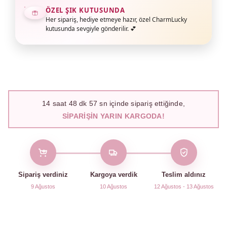
ÖZEL ŞIK KUTUSUNDA
Her sipariş, hediye etmeye hazır, özel CharmLucky
kutusunda sevgiyle gönderilir. 💕
14
saat
48
dk
56
sn içinde sipariş ettiğinde,
SIPARIŞIN YARIN KARGODA!
Sipariş verdiniz
Kargoya verdik
Teslim aldınız
9 Ağustos
10 Ağustos
12 Ağustos - 13 Ağustos