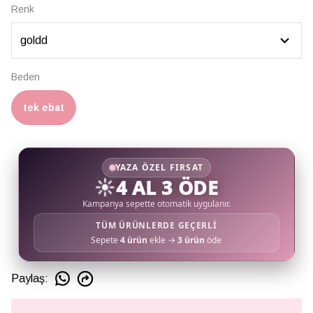
Renk
Beden
tek ebat
YAZA ÖZEL FIRSAT
☀️
4 AL 3 ÖDE
Kampanya sepette otomatik uygulanır.
TÜM ÜRÜNLERDE GEÇERLİ
Sepete
4 ürün
ekle →
3 ürün
öde
Paylaş
: