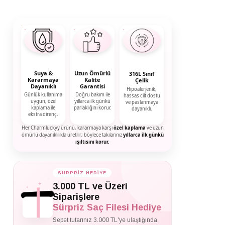
Suya &
Uzun Ömürlü
316L Sınıf
Kararmaya
Kalite
Çelik
Dayanıklı
Garantisi
Hipoalerjenik,
Günlük kullanıma
Doğru bakım ile
hassas cilt dostu
uygun, özel
yıllarca ilk günkü
ve paslanmaya
kaplama ile
parlaklığını korur.
dayanıklı.
ekstra direnç.
Her Charmluckyy ürünü, kararmaya karşı
özel kaplama
ve uzun
ömürlü dayanıklılıkla üretilir; böylece takılarınız
yıllarca ilk günkü
ışıltısını korur.
SÜRPRİZ HEDİYE
✦
✦
3.000 TL ve Üzeri
✦
Siparişlere
Sürpriz Saç Filesi Hediye
Sepet tutarınız 3.000 TL'ye ulaştığında