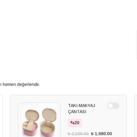
an hemen değerlendir.
TAKI-MAKYAJ
ÇANTASI
%
20
₺ 2,100.00
₺ 1,680.00