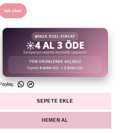
tek ebat
YAZA ÖZEL FIRSAT
☀️
4 AL 3 ÖDE
Kampanya sepette otomatik uygulanır.
TÜM ÜRÜNLERDE GEÇERLİ
Sepete
4 ürün
ekle →
3 ürün
öde
Paylaş
:
SEPETE EKLE
HEMEN AL