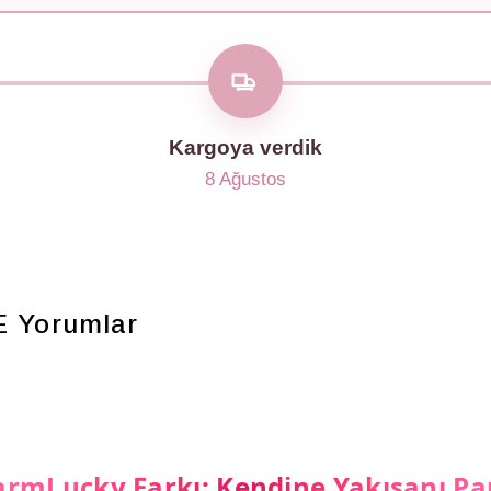
Kargoya verdik
8 Ağustos
E
Yorumlar
rmLucky Farkı: Kendine Yakışanı Pa