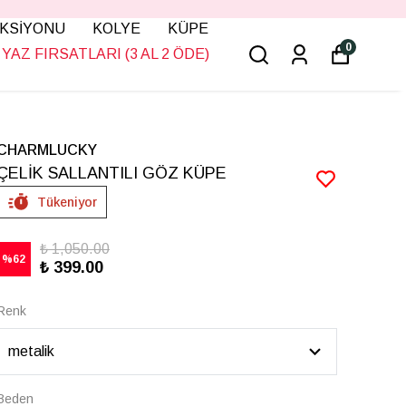
KSİYONU
KOLYE
KÜPE
0
YAZ FIRSATLARI (3 AL 2 ÖDE)
CHARMLUCKY
ÇELİK SALLANTILI GÖZ KÜPE
Tükeniyor
₺ 1,050.00
%
62
₺ 399.00
Renk
Beden