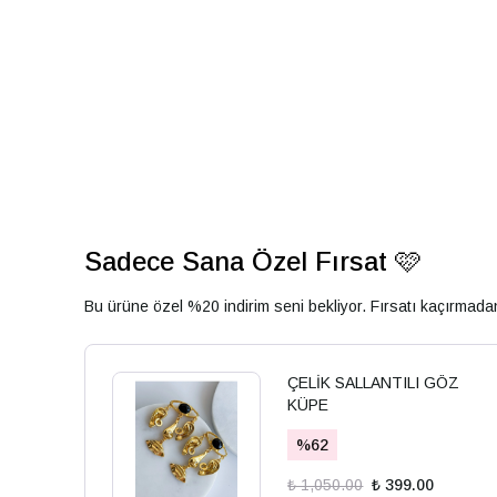
Sadece Sana Özel Fırsat 🩷
Bu ürüne özel %20 indirim seni bekliyor. Fırsatı kaçırmad
ÇELİK SALLANTILI GÖZ
KÜPE
%
62
₺ 1,050.00
₺ 399.00