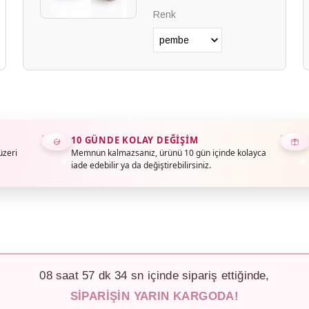
Renk
10 GÜNDE KOLAY DEĞIŞIM
üzeri
Memnun kalmazsanız, ürünü 10 gün içinde kolayca
iade edebilir ya da değiştirebilirsiniz.
08
saat
57
dk
31
sn içinde sipariş ettiğinde,
SIPARIŞIN YARIN KARGODA!