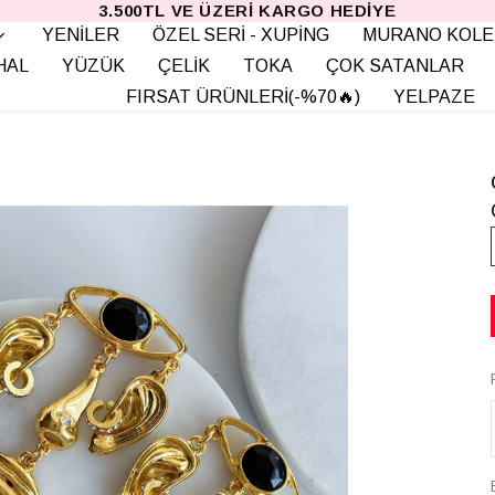
3.500TL VE ÜZERI KARGO HEDIYE
YENİLER
ÖZEL SERİ - XUPİNG
MURANO KOLE
HAL
YÜZÜK
ÇELİK
TOKA
ÇOK SATANLAR
FIRSAT ÜRÜNLERİ(-%70🔥)
YELPAZE