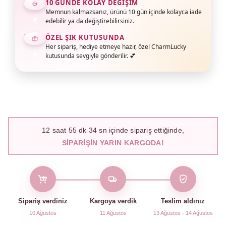
10 GÜNDE KOLAY DEĞIŞIM
Memnun kalmazsanız, ürünü 10 gün içinde kolayca iade
edebilir ya da değiştirebilirsiniz.
ÖZEL ŞIK KUTUSUNDA
Her sipariş, hediye etmeye hazır, özel CharmLucky
kutusunda sevgiyle gönderilir. 💕
12
saat
55
dk
33
sn içinde sipariş ettiğinde,
SIPARIŞIN YARIN KARGODA!
Sipariş verdiniz
Kargoya verdik
Teslim aldınız
10 Ağustos
11 Ağustos
13 Ağustos - 14 Ağustos