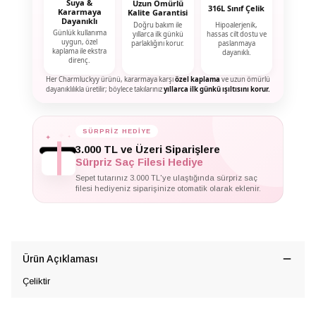
Suya &
Uzun Ömürlü
316L Sınıf Çelik
Kararmaya
Kalite Garantisi
Dayanıklı
Doğru bakım ile
Hipoalerjenik,
Günlük kullanıma
yıllarca ilk günkü
hassas cilt dostu ve
uygun, özel
parlaklığını korur.
paslanmaya
kaplama ile ekstra
dayanıklı.
direnç.
Her Charmluckyy ürünü, kararmaya karşı
özel kaplama
ve uzun ömürlü
dayanıklılıkla üretilir; böylece takılarınız
yıllarca ilk günkü ışıltısını korur.
✦
SÜRPRİZ HEDİYE
✦
✦
3.000 TL ve Üzeri Siparişlere
Sürpriz Saç Filesi Hediye
Sepet tutarınız 3.000 TL'ye ulaştığında sürpriz saç
filesi hediyeniz siparişinize otomatik olarak eklenir.
Ürün Açıklaması
Çeliktir