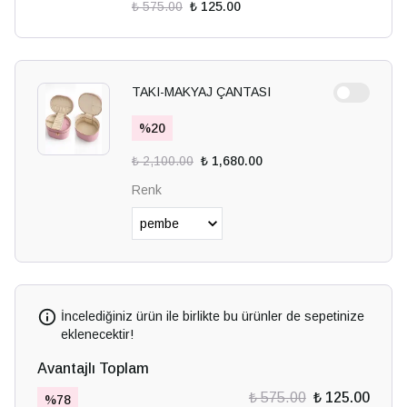
₺ 575.00
₺ 125.00
TAKI-MAKYAJ ÇANTASI
%
20
₺ 2,100.00
₺ 1,680.00
Renk
İncelediğiniz ürün ile birlikte bu ürünler de sepetinize
eklenecektir!
Avantajlı Toplam
₺ 575.00
₺ 125.00
%
78