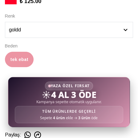
₺ 125.00
Renk
Beden
tek ebat
YAZA ÖZEL FIRSAT
☀️
4 AL 3 ÖDE
Kampanya sepette otomatik uygulanır.
TÜM ÜRÜNLERDE GEÇERLİ
Sepete
4 ürün
ekle →
3 ürün
öde
Paylaş
: