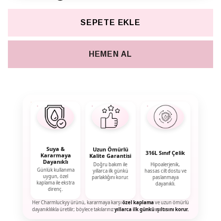
SEPETE EKLE
HEMEN AL
Suya &
Uzun Ömürlü
316L Sınıf Çelik
Kararmaya
Kalite Garantisi
Dayanıklı
Doğru bakım ile
Hipoalerjenik,
Günlük kullanıma
yıllarca ilk günkü
hassas cilt dostu ve
uygun, özel
parlaklığını korur.
paslanmaya
kaplama ile ekstra
dayanıklı.
direnç.
Her Charmluckyy ürünü, kararmaya karşı
özel kaplama
ve uzun ömürlü
dayanıklılıkla üretilir; böylece takılarınız
yıllarca ilk günkü ışıltısını korur.