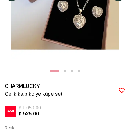
CHARMLUCKY
Çelik kalp kolye küpe seti
₺ 1,050.00
%
50
₺ 525.00
Renk