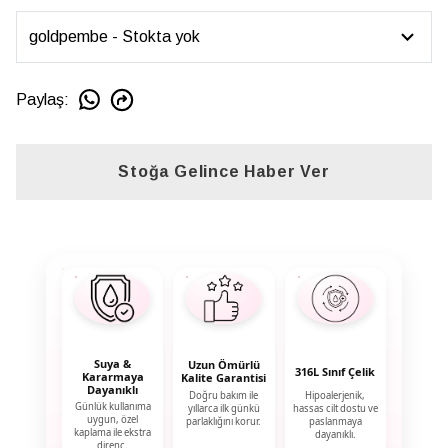
Paylaş
:
Stoğa Gelince Haber Ver
Suya &
Uzun Ömürlü
316L Sınıf Çelik
Kararmaya
Kalite Garantisi
Dayanıklı
Doğru bakım ile
Hipoalerjenik,
Günlük kullanıma
yıllarca ilk günkü
hassas cilt dostu ve
uygun, özel
parlaklığını korur.
paslanmaya
kaplama ile ekstra
dayanıklı.
direnç.