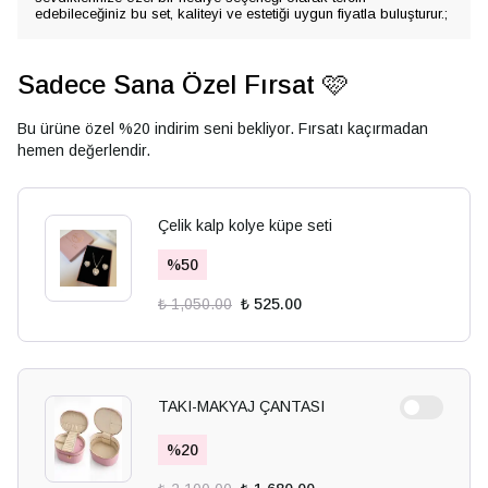
edebileceğiniz bu set, kaliteyi ve estetiği uygun fiyatla buluşturur.;
Sadece Sana Özel Fırsat 🩷
Bu ürüne özel %20 indirim seni bekliyor. Fırsatı kaçırmadan
hemen değerlendir.
Çelik kalp kolye küpe seti
%
50
₺ 1,050.00
₺ 525.00
TAKI-MAKYAJ ÇANTASI
%
20