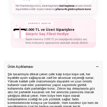
Her Charmluckyy ürünü, kararmaya karşı
özel kaplama
ve uzun ömürlü
dayanıklılıkla üretilir; böylece takılarınız
yıllarca ilk günkü ışıltısını korur.
✦
SÜRPRİZ HEDİYE
✦
✦
3.000 TL ve Üzeri Siparişlere
Sürpriz Saç Filesi Hediye
Sepet tutarınız 3.000 TL'ye ulaştığında sürpriz saç
filesi hediyeniz siparişinize otomatik olarak eklenir.
Ürün Açıklaması
Şık tasarımıyla dikkat çeken çelik kalp kolye küpe seti, her
kıyafetle uyum sağlayacak zarif bir aksesuar seçeneği sunar.;
Yüksek kaliteli çelik malzemesiyle dayanıklı ve uzun ömürlü
kullanım vaat eder; paslanmaz yapısı sayesinde günlük
kullanımda dahi parlaklığını korur.; Zirkon taş detaylarıyla göz
alıcı bir parlaklık kazanan set, her anınızda yanınızda olacak
şıklığıyla dikkat çeker.; Hem kolye hem küpe olarak
kullanılabilme özelliği ile çok yönlülük sağlar; farklı
kombinlerinizde kolayca yer bulabilir.; Hem kendiniz için hem de
sevdiklerinize özel bir hediye seçeneği olarak tercih