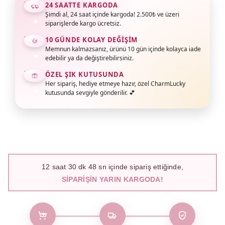
24 SAATTE KARGODA
Şimdi al, 24 saat içinde kargoda! 2.500₺ ve üzeri
siparişlerde kargo ücretsiz.
10 GÜNDE KOLAY DEĞIŞIM
Memnun kalmazsanız, ürünü 10 gün içinde kolayca iade
edebilir ya da değiştirebilirsiniz.
ÖZEL ŞIK KUTUSUNDA
Her sipariş, hediye etmeye hazır, özel CharmLucky
kutusunda sevgiyle gönderilir. 💕
12
saat
30
dk
47
sn içinde sipariş ettiğinde,
SIPARIŞIN YARIN KARGODA!