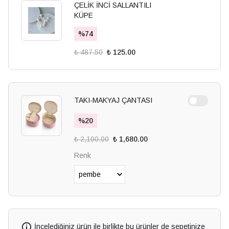
ÇELİK İNCİ SALLANTILI
KÜPE
%
74
₺ 487.50
₺ 125.00
TAKI-MAKYAJ ÇANTASI
%
20
₺ 2,100.00
₺ 1,680.00
Renk
İncelediğiniz ürün ile birlikte bu ürünler de sepetinize