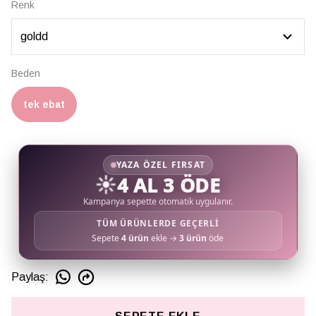
Renk
Beden
tek ebat
YAZA ÖZEL FIRSAT
☀️
4 AL 3 ÖDE
Kampanya sepette otomatik uygulanır.
TÜM ÜRÜNLERDE GEÇERLİ
Sepete
4 ürün
ekle →
3 ürün
öde
Paylaş
: