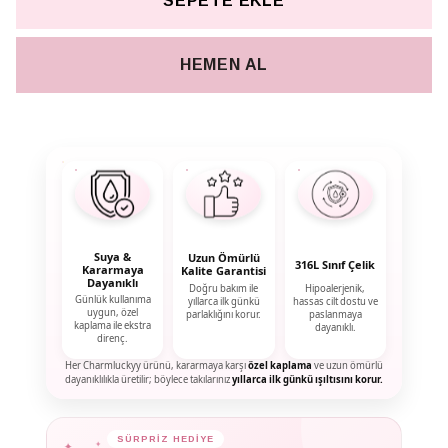
SEPETE EKLE
HEMEN AL
Suya &
Uzun Ömürlü
316L Sınıf Çelik
Kararmaya
Kalite Garantisi
Dayanıklı
Doğru bakım ile
Hipoalerjenik,
Günlük kullanıma
yıllarca ilk günkü
hassas cilt dostu ve
uygun, özel
parlaklığını korur.
paslanmaya
kaplama ile ekstra
dayanıklı.
direnç.
Her Charmluckyy ürünü, kararmaya karşı
özel kaplama
ve uzun ömürlü
dayanıklılıkla üretilir; böylece takılarınız
yıllarca ilk günkü ışıltısını korur.
✦
✦
SÜRPRİZ HEDİYE
✦