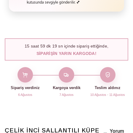
kutusunda sevgiyle gönderilir. 💕
15
saat
59
dk
18
sn içinde sipariş ettiğinde,
SIPARIŞIN YARIN KARGODA!
Sipariş verdiniz
Kargoya verdik
Teslim aldınız
6 Ağustos
7 Ağustos
10 Ağustos - 11 Ağustos
ÇELİK İNCİ SALLANTILI KÜPE
Yorum