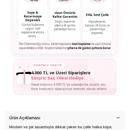
Suya &
Uzun Ömürlü
316L Sınıf Çelik
Kararmaya
Kalite Garantisi
Dayanıklı
Doğru bakım ile
Hipoalerjenik,
Günlük kullanıma
yıllarca ilk günkü
hassas cilt dostu ve
uygun, özel
parlaklığını korur.
paslanmaya
kaplama ile ekstra
dayanıklı.
direnç.
Her Charmluckyy ürünü, kararmaya karşı
özel kaplama
ve uzun ömürlü
dayanıklılıkla üretilir; böylece takılarınız
yıllarca ilk günkü ışıltısını korur.
✦
✦
SÜRPRİZ HEDİYE
✦
4.000 TL ve Üzeri Siparişlere
Sürpriz Saç Filesi Hediye
Sepet tutarınız 4.000 TL'ye ulaştığında sürpriz saç
filesi hediyeniz siparişinize otomatik olarak eklenir.
Ürün Açıklaması
Modern ve şık tasarımıyla dikkat çeken bu çelik halka küpe,