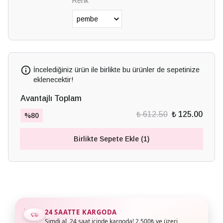
Renk
İncelediğiniz ürün ile birlikte bu ürünler de sepetinize
eklenecektir!
Avantajlı Toplam
₺ 612.50
₺ 125.00
%
80
Birlikte Sepete Ekle (1)
24 SAATTE KARGODA
Şimdi al, 24 saat içinde kargoda! 2.500₺ ve üzeri