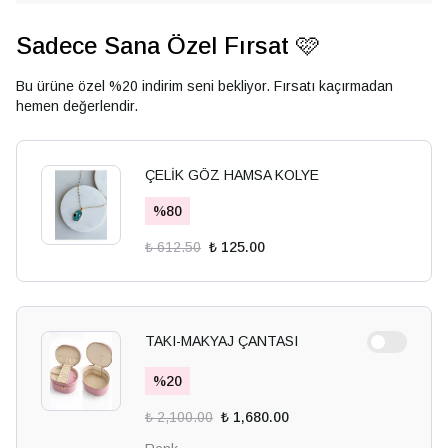
Sadece Sana Özel Fırsat 🩷
Bu ürüne özel %20 indirim seni bekliyor. Fırsatı kaçırmadan
hemen değerlendir.
ÇELİK GÖZ HAMSA KOLYE
%
80
₺ 612.50
₺ 125.00
TAKI-MAKYAJ ÇANTASI
%
20
₺ 2,100.00
₺ 1,680.00