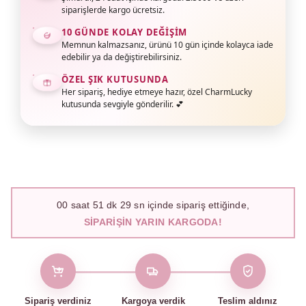
siparişlerde kargo ücretsiz.
10 GÜNDE KOLAY DEĞIŞIM
Memnun kalmazsanız, ürünü 10 gün içinde kolayca iade
edebilir ya da değiştirebilirsiniz.
ÖZEL ŞIK KUTUSUNDA
Her sipariş, hediye etmeye hazır, özel CharmLucky
kutusunda sevgiyle gönderilir. 💕
00
saat
51
dk
28
sn içinde sipariş ettiğinde,
SIPARIŞIN YARIN KARGODA!
Sipariş verdiniz
Kargoya verdik
Teslim aldınız