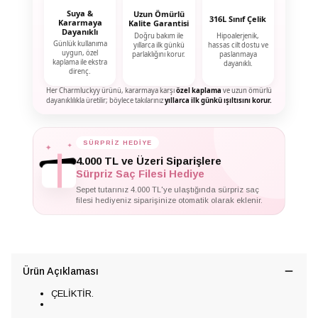
Suya &
Uzun Ömürlü
316L Sınıf Çelik
Kararmaya
Kalite Garantisi
Dayanıklı
Doğru bakım ile
Hipoalerjenik,
Günlük kullanıma
yıllarca ilk günkü
hassas cilt dostu ve
uygun, özel
parlaklığını korur.
paslanmaya
kaplama ile ekstra
dayanıklı.
direnç.
Her Charmluckyy ürünü, kararmaya karşı
özel kaplama
ve uzun ömürlü
dayanıklılıkla üretilir; böylece takılarınız
yıllarca ilk günkü ışıltısını korur.
✦
✦
SÜRPRİZ HEDİYE
✦
4.000 TL ve Üzeri Siparişlere
Sürpriz Saç Filesi Hediye
Sepet tutarınız 4.000 TL'ye ulaştığında sürpriz saç
filesi hediyeniz siparişinize otomatik olarak eklenir.
Ürün Açıklaması
ÇELİKTİR.