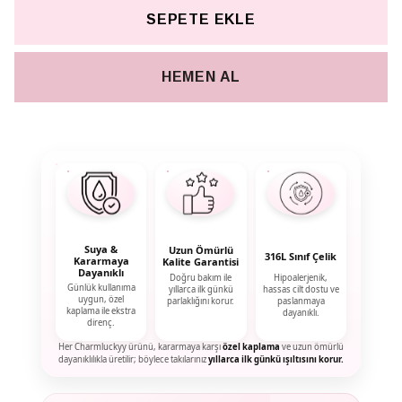
SEPETE EKLE
HEMEN AL
Suya &
Uzun Ömürlü
316L Sınıf Çelik
Kararmaya
Kalite Garantisi
Dayanıklı
Doğru bakım ile
Hipoalerjenik,
Günlük kullanıma
yıllarca ilk günkü
hassas cilt dostu ve
uygun, özel
parlaklığını korur.
paslanmaya
kaplama ile ekstra
dayanıklı.
direnç.
Her Charmluckyy ürünü, kararmaya karşı
özel kaplama
ve uzun ömürlü
dayanıklılıkla üretilir; böylece takılarınız
yıllarca ilk günkü ışıltısını korur.