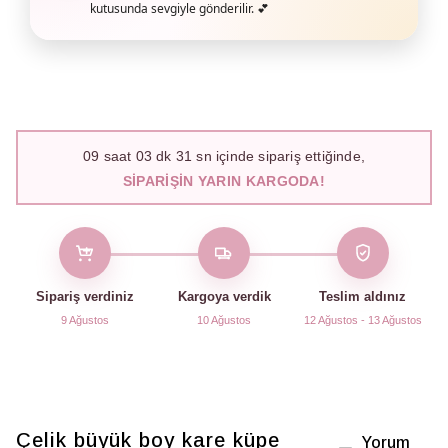
kutusunda sevgiyle gönderilir. 💕
09
saat
03
dk
30
sn içinde sipariş ettiğinde,
SIPARIŞIN YARIN KARGODA!
Sipariş verdiniz
Kargoya verdik
Teslim aldınız
9 Ağustos
10 Ağustos
12 Ağustos - 13 Ağustos
Çelik büyük boy kare küpe
Yorum