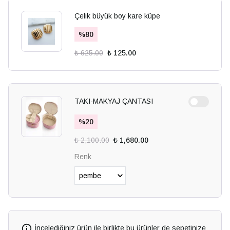
Çelik büyük boy kare küpe
%
80
₺ 625.00
₺ 125.00
TAKI-MAKYAJ ÇANTASI
%
20
₺ 2,100.00
₺ 1,680.00
Renk
İncelediğiniz ürün ile birlikte bu ürünler de sepetinize