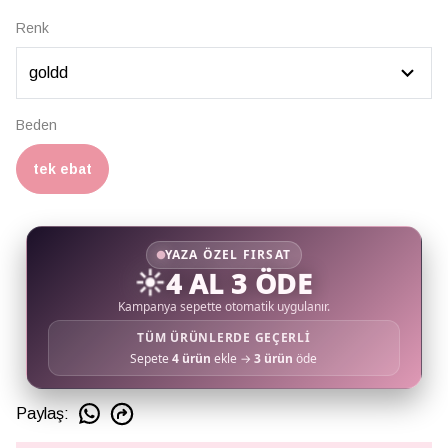
Renk
Beden
tek ebat
YAZA ÖZEL FIRSAT
☀️
4 AL 3 ÖDE
Kampanya sepette otomatik uygulanır.
TÜM ÜRÜNLERDE GEÇERLİ
Sepete
4 ürün
ekle →
3 ürün
öde
Paylaş
: