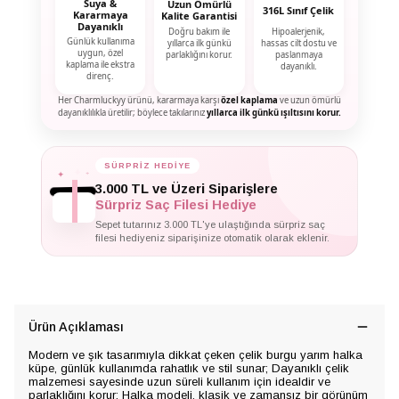
Suya &
Uzun Ömürlü
316L Sınıf Çelik
Kararmaya
Kalite Garantisi
Dayanıklı
Doğru bakım ile
Hipoalerjenik,
Günlük kullanıma
yıllarca ilk günkü
hassas cilt dostu ve
uygun, özel
parlaklığını korur.
paslanmaya
kaplama ile ekstra
dayanıklı.
direnç.
Her Charmluckyy ürünü, kararmaya karşı
özel kaplama
ve uzun ömürlü
dayanıklılıkla üretilir; böylece takılarınız
yıllarca ilk günkü ışıltısını korur.
✦
✦
SÜRPRİZ HEDİYE
✦
3.000 TL ve Üzeri Siparişlere
Sürpriz Saç Filesi Hediye
Sepet tutarınız 3.000 TL'ye ulaştığında sürpriz saç
filesi hediyeniz siparişinize otomatik olarak eklenir.
Ürün Açıklaması
Modern ve şık tasarımıyla dikkat çeken çelik burgu yarım halka
küpe, günlük kullanımda rahatlık ve stil sunar; Dayanıklı çelik
malzemesi sayesinde uzun süreli kullanım için idealdir ve
parlaklığını korur; Halka modeli, klasik ve zamansız bir görünüm