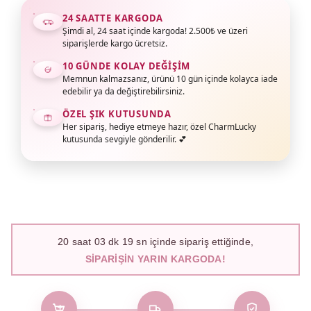
24 SAATTE KARGODA
Şimdi al, 24 saat içinde kargoda! 2.500₺ ve üzeri
siparişlerde kargo ücretsiz.
10 GÜNDE KOLAY DEĞIŞIM
Memnun kalmazsanız, ürünü 10 gün içinde kolayca iade
edebilir ya da değiştirebilirsiniz.
ÖZEL ŞIK KUTUSUNDA
Her sipariş, hediye etmeye hazır, özel CharmLucky
kutusunda sevgiyle gönderilir. 💕
20
saat
03
dk
18
sn içinde sipariş ettiğinde,
SIPARIŞIN YARIN KARGODA!