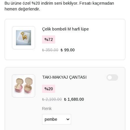
Bu ürüne özel %20 indirim seni bekliyor. Fırsatı kaçırmadan
hemen değerlendir.
Çelik bombeli M harfi lüpe
%
72
₺ 350.00
₺ 99.00
TAKI-MAKYAJ ÇANTASI
%
20
₺ 2,100.00
₺ 1,680.00
Renk