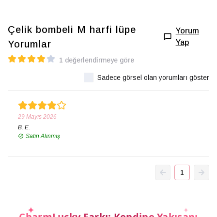
Çelik bombeli M harfi lüpe
Yorum
Yap
Yorumlar
1 değerlendirmeye göre
Sadece görsel olan yorumları göster
29 Mayıs 2026
B.
E.
Satın Alınmış
1
CharmLucky Farkı: Kendine Yakışanı