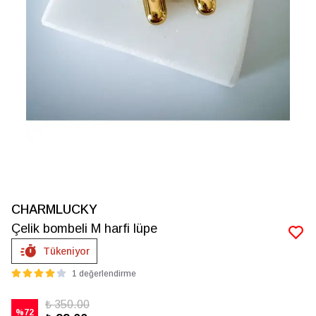
CHARMLUCKY
Çelik bombeli M harfi lüpe
Tükeniyor
1 değerlendirme
₺ 350.00
%
72