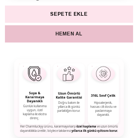
SEPETE EKLE
HEMEN AL
Suya &
Uzun Ömürlü
316L Sınıf Çelik
Kararmaya
Kalite Garantisi
Dayanıklı
Doğru bakım ile
Hipoalerjenik,
Günlük kullanıma
yıllarca ilk günkü
hassas cilt dostu ve
uygun, özel
parlaklığını korur.
paslanmaya
kaplama ile ekstra
dayanıklı.
direnç.
Her Charmluckyy ürünü, kararmaya karşı
özel kaplama
ve uzun ömürlü
dayanıklılıkla üretilir; böylece takılarınız
yıllarca ilk günkü ışıltısını korur.