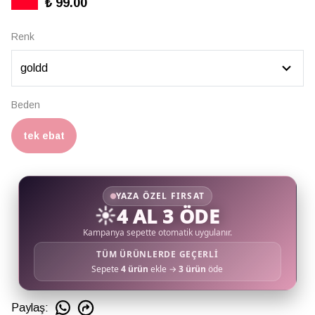
₺ 99.00
Renk
Beden
tek ebat
YAZA ÖZEL FIRSAT
☀️
4 AL 3 ÖDE
Kampanya sepette otomatik uygulanır.
TÜM ÜRÜNLERDE GEÇERLİ
Sepete
4 ürün
ekle →
3 ürün
öde
Paylaş
: