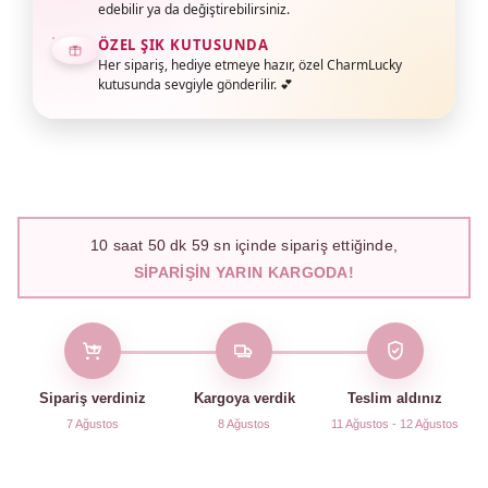
edebilir ya da değiştirebilirsiniz.
ÖZEL ŞIK KUTUSUNDA
Her sipariş, hediye etmeye hazır, özel CharmLucky
kutusunda sevgiyle gönderilir. 💕
10
saat
50
dk
58
sn içinde sipariş ettiğinde,
SIPARIŞIN YARIN KARGODA!
Sipariş verdiniz
Kargoya verdik
Teslim aldınız
7 Ağustos
8 Ağustos
11 Ağustos - 12 Ağustos